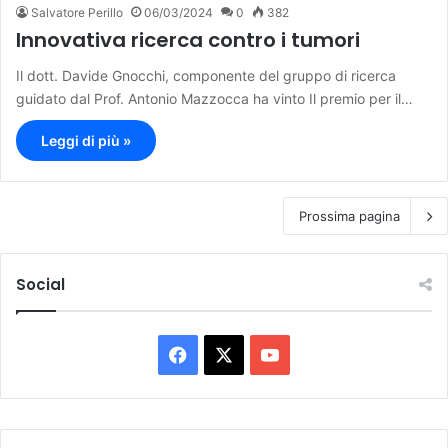
Salvatore Perillo
06/03/2024
0
382
Innovativa ricerca contro i tumori
Il dott. Davide Gnocchi, componente del gruppo di ricerca
guidato dal Prof. Antonio Mazzocca ha vinto Il premio per il…
Leggi di più »
Prossima pagina
Social
F
X
Y
a
o
c
u