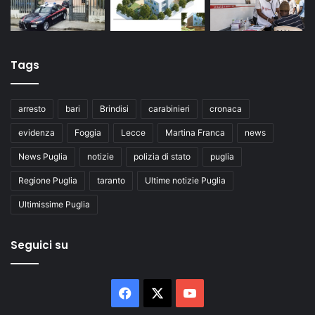
Tags
arresto
bari
Brindisi
carabinieri
cronaca
evidenza
Foggia
Lecce
Martina Franca
news
News Puglia
notizie
polizia di stato
puglia
Regione Puglia
taranto
Ultime notizie Puglia
Ultimissime Puglia
Seguici su
Facebook
X
You