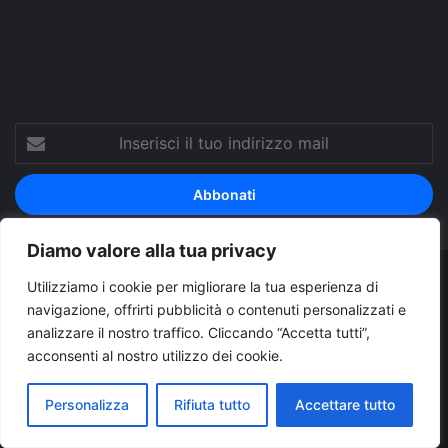
Tube
Inserisci
il
tuo
indirizzo
mail
Diamo valore alla tua privacy
© Copyright 2026, Tutti i diritti riservati |
© Copyright
Utilizziamo i cookie per migliorare la tua esperienza di
navigazione, offrirti pubblicità o contenuti personalizzati e
Pugliapress - Quotidiano online editore associazione giornalisti
analizzare il nostro traffico. Cliccando “Accetta tutti”,
riuniti registrato presso il tribunale di Taranto al n. 569/2000 del
acconsenti al nostro utilizzo dei cookie.
24/10/2000. Direttore responsabile Antonio Rubino
Personalizza
Rifiuta tutto
Accettare tutto
Cerco/Vendo
Offerte di lavoro Puglia
Archivio
Contatti
Cookies Policy
Privacy Policy
Info pubblicità elettorale