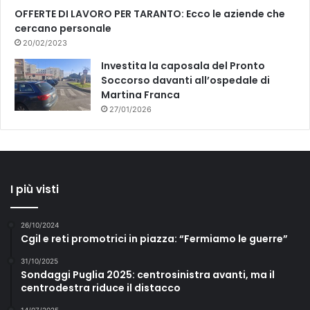
OFFERTE DI LAVORO PER TARANTO: Ecco le aziende che
cercano personale
20/02/2023
Investita la caposala del Pronto
Soccorso davanti all’ospedale di
Martina Franca
27/01/2026
I più visti
26/10/2024
Cgil e reti promotrici in piazza: “Fermiamo le guerre”
31/10/2025
Sondaggi Puglia 2025: centrosinistra avanti, ma il
centrodestra riduce il distacco