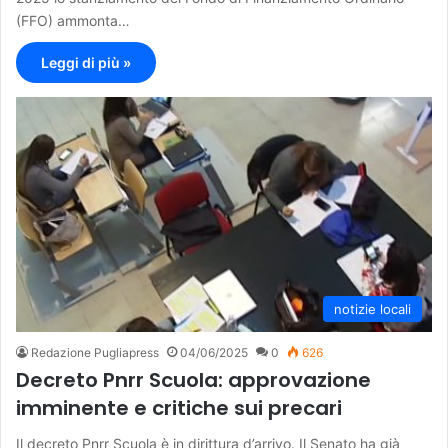
(FFO) ammonta…
Leggi di più »
notizie locali
Redazione Pugliapress
04/06/2025
0
626
Decreto Pnrr Scuola: approvazione
imminente e critiche sui precari
Il decreto Pnrr Scuola è in dirittura d’arrivo. Il Senato ha già