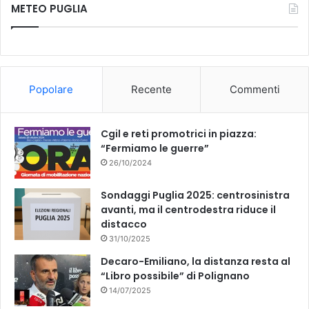
METEO PUGLIA
e
T
b
u
o
b
Popolare
Recente
Commenti
o
e
k
Cgil e reti promotrici in piazza:
“Fermiamo le guerre”
26/10/2024
Sondaggi Puglia 2025: centrosinistra
avanti, ma il centrodestra riduce il
distacco
31/10/2025
Decaro-Emiliano, la distanza resta al
“Libro possibile” di Polignano
14/07/2025