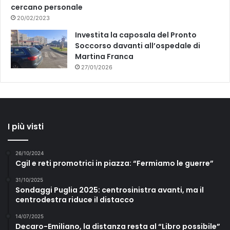
cercano personale
20/02/2023
Investita la caposala del Pronto
Soccorso davanti all’ospedale di
Martina Franca
27/01/2026
I più visti
26/10/2024
Cgil e reti promotrici in piazza: “Fermiamo le guerre”
31/10/2025
Sondaggi Puglia 2025: centrosinistra avanti, ma il
centrodestra riduce il distacco
14/07/2025
Decaro-Emiliano, la distanza resta al “Libro possibile”