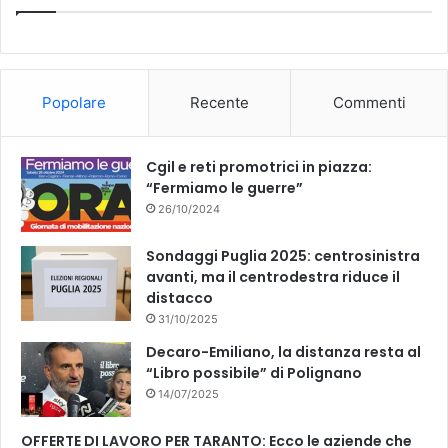
b
u
o
b
Popolare
Recente
Commenti
o
e
k
Cgil e reti promotrici in piazza:
“Fermiamo le guerre”
26/10/2024
Sondaggi Puglia 2025: centrosinistra
avanti, ma il centrodestra riduce il
distacco
31/10/2025
Decaro-Emiliano, la distanza resta al
“Libro possibile” di Polignano
14/07/2025
OFFERTE DI LAVORO PER TARANTO: Ecco le aziende che