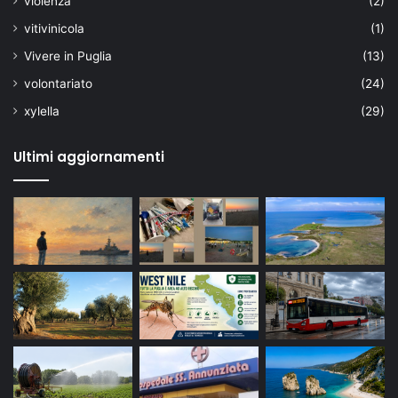
violenza
(2)
vitivinicola
(1)
Vivere in Puglia
(13)
volontariato
(24)
xylella
(29)
Ultimi aggiornamenti