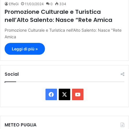
EffeGi
11/03/2024
0
334
Promozione Culturale e Turistica
nell’Alto Salento: Nasce “Rete Amica
Promozione Culturale e Turistica nell'Alto Salento: Nasce "Rete
Amica
Leggi di più »
Social
F
X
Y
a
o
c
u
METEO PUGLIA
e
T