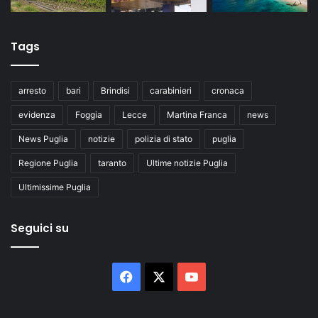
Tags
arresto
bari
Brindisi
carabinieri
cronaca
evidenza
Foggia
Lecce
Martina Franca
news
News Puglia
notizie
polizia di stato
puglia
Regione Puglia
taranto
Ultime notizie Puglia
Ultimissime Puglia
Seguici su
Facebook
X
You
Tube