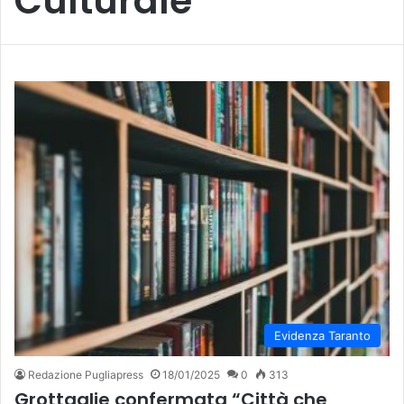
Culturale
Evidenza Taranto
Redazione Pugliapress
18/01/2025
0
313
Grottaglie confermata “Città che