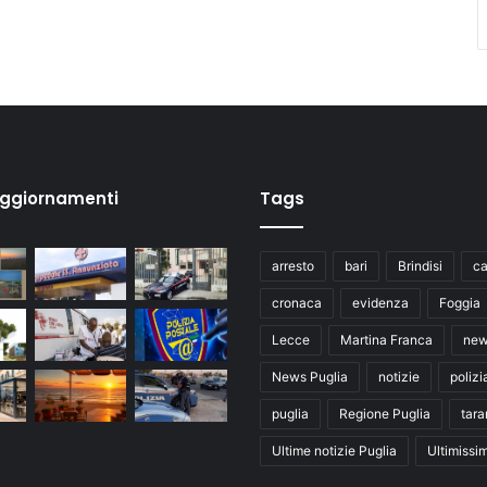
aggiornamenti
Tags
arresto
bari
Brindisi
ca
cronaca
evidenza
Foggia
Lecce
Martina Franca
ne
News Puglia
notizie
polizi
puglia
Regione Puglia
tara
Ultime notizie Puglia
Ultimissi