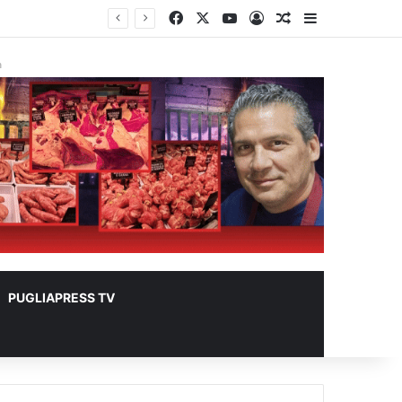
Facebook
X
You Tube
Accedi
Un articolo a c
Barra lateral
r animali
à
PUGLIAPRESS TV