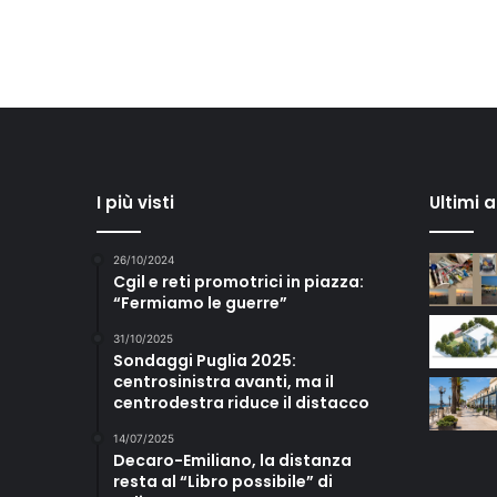
I più visti
Ultimi 
26/10/2024
Cgil e reti promotrici in piazza:
“Fermiamo le guerre”
31/10/2025
Sondaggi Puglia 2025:
centrosinistra avanti, ma il
centrodestra riduce il distacco
14/07/2025
Decaro-Emiliano, la distanza
resta al “Libro possibile” di