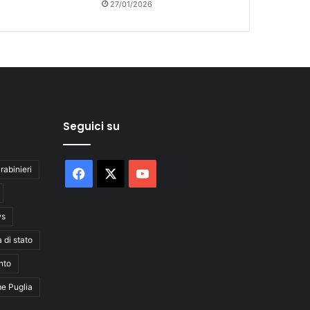
27/01/2026
Seguici su
rabinieri
Facebook
X
You
Tube
ws
a di stato
nto
me Puglia