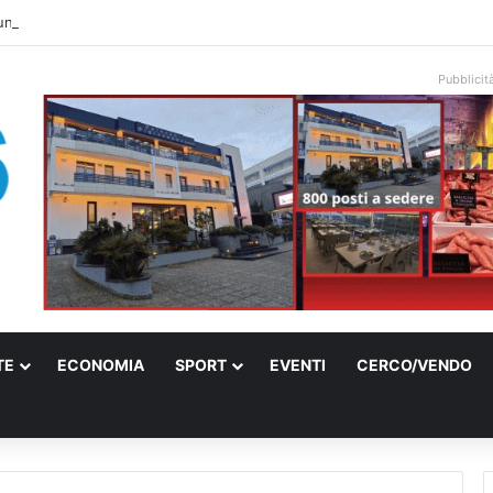
una villa confiscata alla mafia in un micro nido: nasce anche il cimitero pe
Pubblicit
TE
ECONOMIA
SPORT
EVENTI
CERCO/VENDO