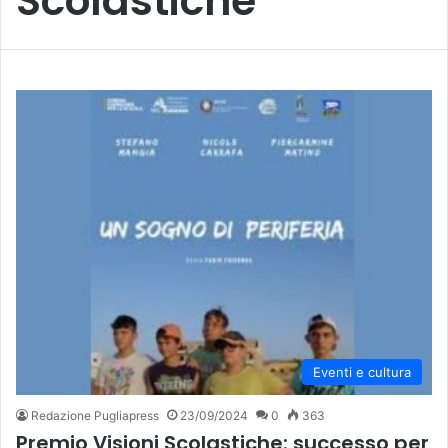
Scolastiche
Eventi e cultura
Redazione Pugliapress
23/09/2024
0
363
Premio Visioni Scolastiche: successo per