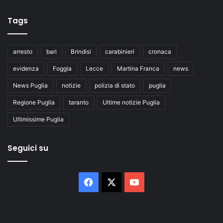
Tags
arresto
bari
Brindisi
carabinieri
cronaca
evidenza
Foggia
Lecce
Martina Franca
news
News Puglia
notizie
polizia di stato
puglia
Regione Puglia
taranto
Ultime notizie Puglia
Ultimissime Puglia
Seguici su
Facebook
X
You
Tube