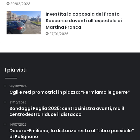
20/02/2023
Investita la caposala del Pronto
Soccorso davanti all’ospedale di
Martina Franca
27/01/2026
I più visti
26/10/2024
Cgil e reti promotrici in piazza: “Fermiamo le guerre”
31/10/2025
Sondaggi Puglia 2025: centrosinistra avanti, ma il
centrodestra riduce il distacco
14/07/2025
Decaro-Emiliano, la distanza resta al “Libro possibile”
di Polignano