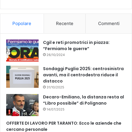
b
u
o
b
Popolare
Recente
Commenti
o
e
k
Cgil e reti promotrici in piazza:
“Fermiamo le guerre”
26/10/2024
Sondaggi Puglia 2025: centrosinistra
avanti, ma il centrodestra riduce il
distacco
31/10/2025
Decaro-Emiliano, la distanza resta al
“Libro possibile” di Polignano
14/07/2025
OFFERTE DI LAVORO PER TARANTO: Ecco le aziende che
cercano personale