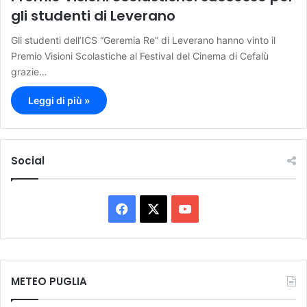
gli studenti di Leverano
Gli studenti dell’ICS “Geremia Re” di Leverano hanno vinto il
Premio Visioni Scolastiche al Festival del Cinema di Cefalù
grazie…
Leggi di più »
Social
F
X
Y
a
o
c
u
METEO PUGLIA
e
T