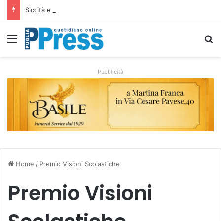
Siccità e caro gasolio colpiscono le campagne pugliesi: irrigare costa il 50,6% in più
Menu
C
Pubblicità
Home
/
Premio Visioni Scolastiche
Premio Visioni