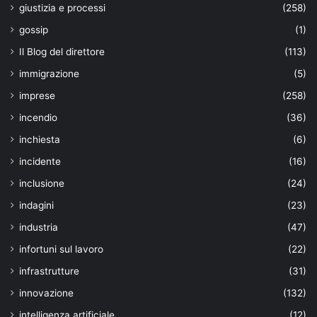
giustizia e processi
(258)
gossip
(1)
Il Blog del direttore
(113)
immigrazione
(5)
imprese
(258)
incendio
(36)
inchiesta
(6)
incidente
(16)
inclusione
(24)
indagini
(23)
industria
(47)
infortuni sul lavoro
(22)
infrastrutture
(31)
innovazione
(132)
intelligenza artificiale
(12)