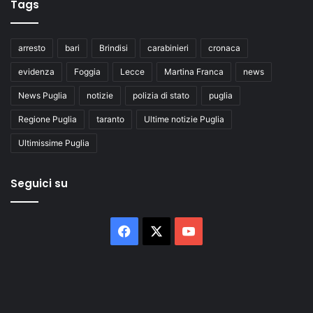
Tags
arresto
bari
Brindisi
carabinieri
cronaca
evidenza
Foggia
Lecce
Martina Franca
news
News Puglia
notizie
polizia di stato
puglia
Regione Puglia
taranto
Ultime notizie Puglia
Ultimissime Puglia
Seguici su
Facebook
X
You
Tube