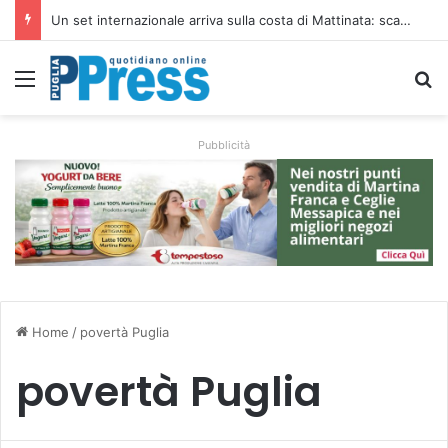
Ombrelloni lasciati sulle spiagge libere, controlli a Vieste e Peschici: liberati oltre 5mila metri quadrati
Menu
C
Pubblicità
Home
/
povertà Puglia
povertà Puglia