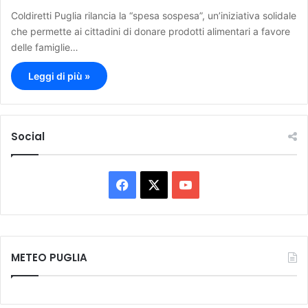
Coldiretti Puglia rilancia la “spesa sospesa”, un’iniziativa solidale
che permette ai cittadini di donare prodotti alimentari a favore
delle famiglie…
Leggi di più »
Social
F
X
Y
a
o
c
u
METEO PUGLIA
e
T
b
u