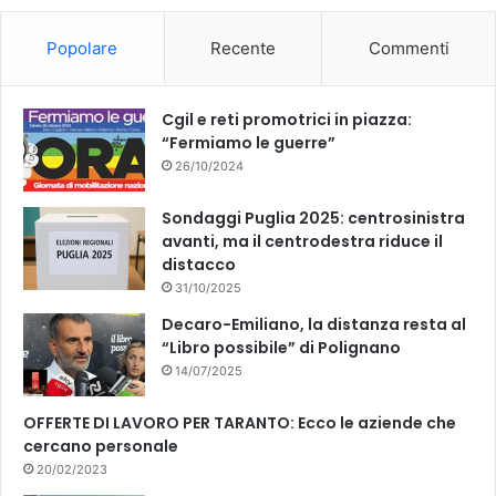
o
b
Popolare
Recente
Commenti
o
e
k
Cgil e reti promotrici in piazza:
“Fermiamo le guerre”
26/10/2024
Sondaggi Puglia 2025: centrosinistra
avanti, ma il centrodestra riduce il
distacco
31/10/2025
Decaro-Emiliano, la distanza resta al
“Libro possibile” di Polignano
14/07/2025
OFFERTE DI LAVORO PER TARANTO: Ecco le aziende che
cercano personale
20/02/2023