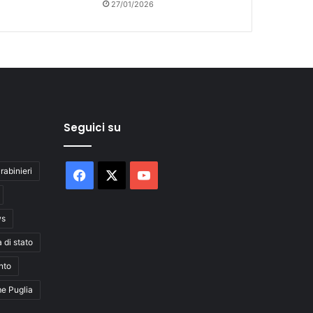
27/01/2026
Seguici su
rabinieri
Facebook
X
You
Tube
ws
a di stato
nto
me Puglia