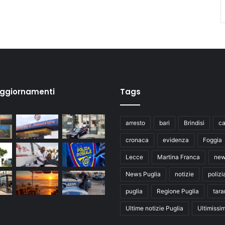
aggiornamenti
Tags
arresto
bari
Brindisi
ca
cronaca
evidenza
Foggia
Lecce
Martina Franca
ne
News Puglia
notizie
polizi
puglia
Regione Puglia
tara
Ultime notizie Puglia
Ultimissi