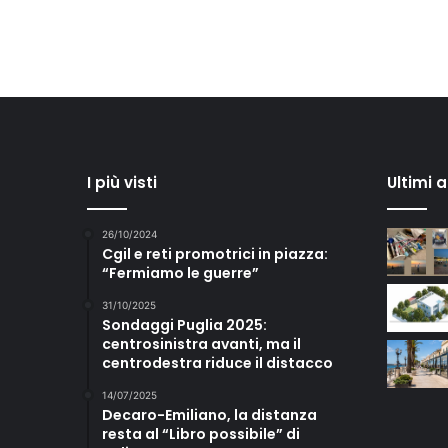
I più visti
Ultimi 
26/10/2024
Cgil e reti promotrici in piazza:
“Fermiamo le guerre”
31/10/2025
Sondaggi Puglia 2025:
centrosinistra avanti, ma il
centrodestra riduce il distacco
14/07/2025
Decaro-Emiliano, la distanza
resta al “Libro possibile” di