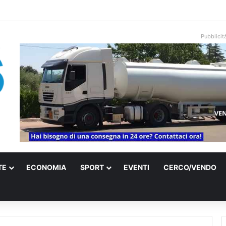
una villa confiscata alla mafia in un micro nido: nasce anche il cimitero pe
Pubblicit
TE
ECONOMIA
SPORT
EVENTI
CERCO/VENDO