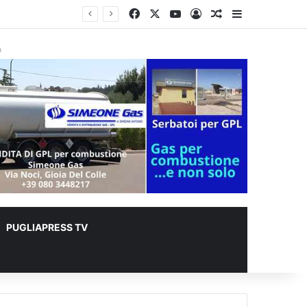
Facebook
X
You Tube
Accedi
Un articolo a c
Barra lateral
r animali
à
PUGLIAPRESS TV