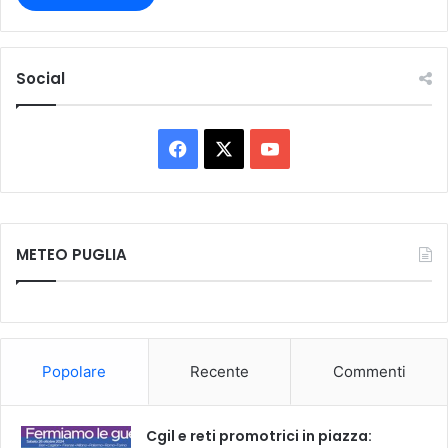
Social
F
X
Y
a
o
c
u
METEO PUGLIA
e
T
b
u
o
b
Popolare
Recente
Commenti
o
e
k
Cgil e reti promotrici in piazza: