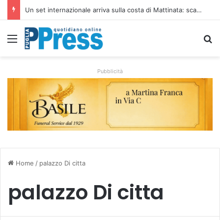
Ombrelloni lasciati sulle spiagge libere, controlli a Vieste e Peschici: liberati oltre 5mila metri quadrati
Menu
C
Pubblicità
Home
/
palazzo Di citta
palazzo Di citta