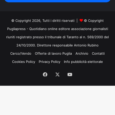
mail
© Copyright 2026, Tutti i diritti riservati |
© Copyright
Pugliapress - Quotidiano online editore associazione giornalisti
riuniti registrato presso il tribunale di Taranto al n. 569/2000 del
24/10/2000. Direttore responsabile Antonio Rubino
Cerco/Vendo
Offerte di lavoro Puglia
Archivio
Contatti
Cookies Policy
Privacy Policy
Info pubblicità elettorale
Facebook
X
You
Tube