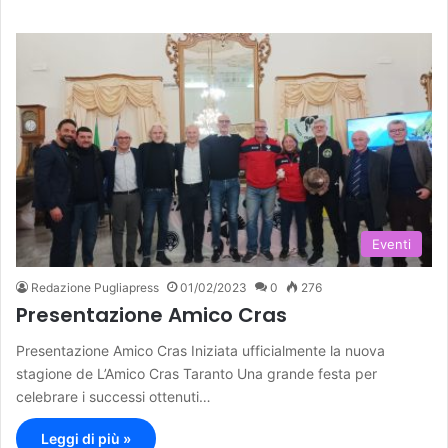
Eventi
Redazione Pugliapress
01/02/2023
0
276
Presentazione Amico Cras
Presentazione Amico Cras Iniziata ufficialmente la nuova
stagione de L’Amico Cras Taranto Una grande festa per
celebrare i successi ottenuti…
Leggi di più »