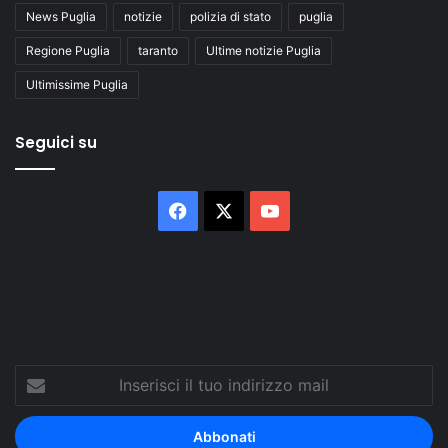
News Puglia
notizie
polizia di stato
puglia
Regione Puglia
taranto
Ultime notizie Puglia
Ultimissime Puglia
Seguici su
Facebook
X
You
Tube
Inserisci
il
tuo
indirizzo