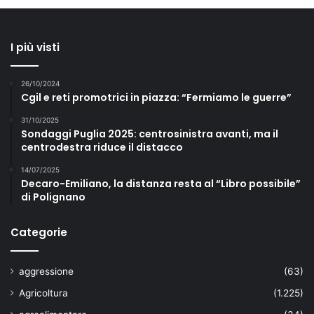
I più visti
26/10/2024
Cgil e reti promotrici in piazza: “Fermiamo le guerre”
31/10/2025
Sondaggi Puglia 2025: centrosinistra avanti, ma il
centrodestra riduce il distacco
14/07/2025
Decaro-Emiliano, la distanza resta al “Libro possibile”
di Polignano
Categorie
aggressione
(63)
Agricoltura
(1.225)