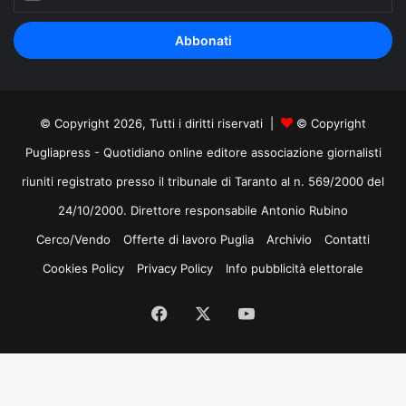
il
tuo
indirizzo
mail
© Copyright 2026, Tutti i diritti riservati |
© Copyright
Pugliapress - Quotidiano online editore associazione giornalisti
riuniti registrato presso il tribunale di Taranto al n. 569/2000 del
24/10/2000. Direttore responsabile Antonio Rubino
Cerco/Vendo
Offerte di lavoro Puglia
Archivio
Contatti
Cookies Policy
Privacy Policy
Info pubblicità elettorale
Facebook
X
You
Tube