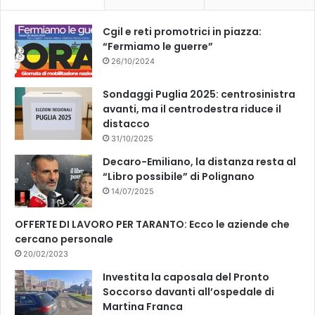
k
Cgil e reti promotrici in piazza:
“Fermiamo le guerre”
26/10/2024
Sondaggi Puglia 2025: centrosinistra
avanti, ma il centrodestra riduce il
distacco
31/10/2025
Decaro-Emiliano, la distanza resta al
“Libro possibile” di Polignano
14/07/2025
OFFERTE DI LAVORO PER TARANTO: Ecco le aziende che
cercano personale
20/02/2023
Investita la caposala del Pronto
Soccorso davanti all’ospedale di
Martina Franca