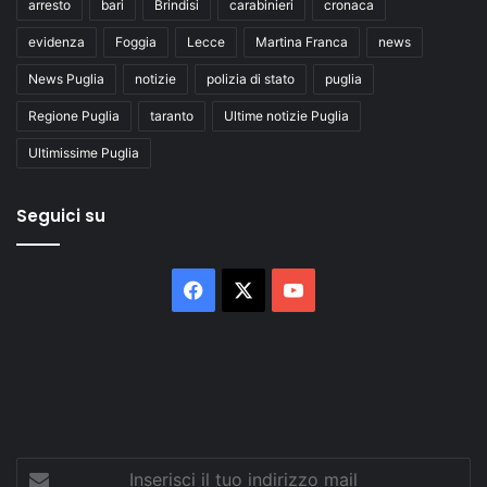
arresto
bari
Brindisi
carabinieri
cronaca
evidenza
Foggia
Lecce
Martina Franca
news
News Puglia
notizie
polizia di stato
puglia
Regione Puglia
taranto
Ultime notizie Puglia
Ultimissime Puglia
Seguici su
Facebook
X
You
Tube
Inserisci