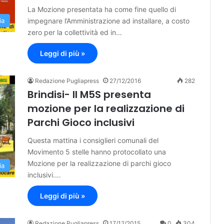
La Mozione presentata ha come fine quello di
impegnare l’Amministrazione ad installare, a costo
ia
zero per la collettività ed in…
Leggi di più »
Redazione Pugliapress
27/12/2016
282
Brindisi- Il M5S presenta
mozione per la realizzazione di
Parchi Gioco inclusivi
Questa mattina i consiglieri comunali del
Movimento 5 stelle hanno protocollato una
Mozione per la realizzazione di parchi gioco
ia
inclusivi.…
Leggi di più »
Redazione Pugliapress
17/12/2015
0
304