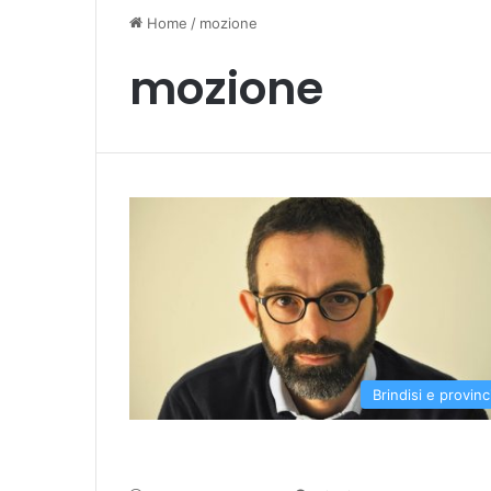
Home
/
mozione
mozione
Brindisi e provinc