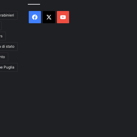
rabinieri
Facebook
X
You
Tube
ws
a di stato
nto
me Puglia