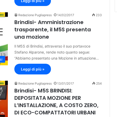
Leggi di più »
Redazione Pugliapress
14/02/2017
233
Brindisi- Amministrazione
trasparente, il M5S presenta
una mozione
Il M5S di Brindisi, attraverso il suo portavoce
Stefano Alparone, rende noto quanto segue:
“Abbiamo presentato una Mozione in attuazione…
si
Leggi di più »
Redazione Pugliapress
13/01/2017
254
Brindisi- M5S BRINDISI:
DEPOSITATA MOZIONE PER
L’INSTALLAZIONE, A COSTO ZERO,
DI ECO-COMPATTATORI URBANI