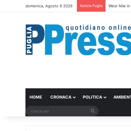
domenica, Agosto 9 2026
Notizie Puglia
La ragazza d
HOME
CRONACA
POLITICA
AMBIEN
Cerca
per