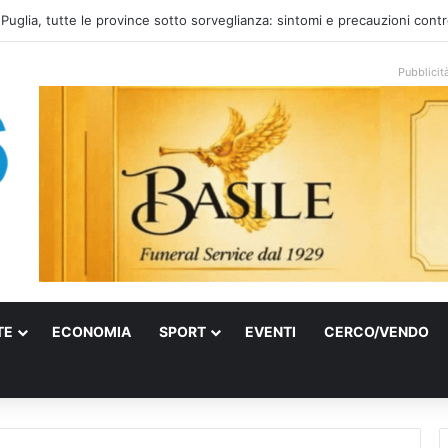
el mare: la voce di Taranto che incontra l’indie pop e racconta rinascite
Pubblicit
TE
ECONOMIA
SPORT
EVENTI
CERCO/VENDO