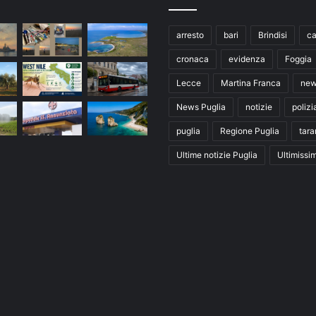
arresto
bari
Brindisi
ca
cronaca
evidenza
Foggia
Lecce
Martina Franca
ne
News Puglia
notizie
polizi
puglia
Regione Puglia
tara
Ultime notizie Puglia
Ultimissi