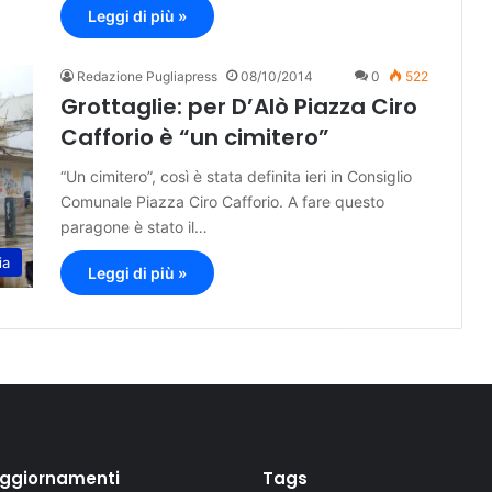
Leggi di più »
Redazione Pugliapress
08/10/2014
0
522
Grottaglie: per D’Alò Piazza Ciro
Cafforio è “un cimitero”
“Un cimitero”, così è stata definita ieri in Consiglio
Comunale Piazza Ciro Cafforio. A fare questo
paragone è stato il…
ia
Leggi di più »
aggiornamenti
Tags