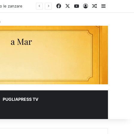
Facebook
X
You Tube
Accedi
Un articolo a c
Barra lateral
à
PUGLIAPRESS TV