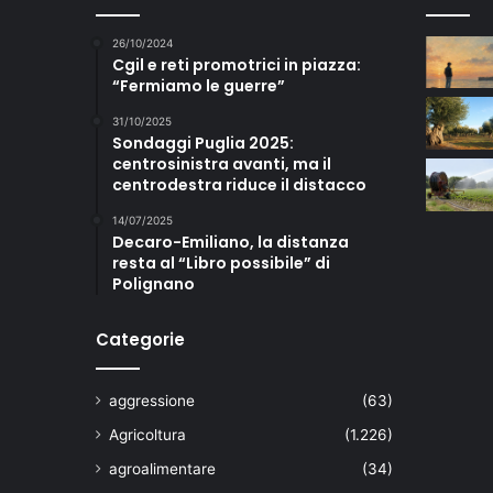
26/10/2024
Cgil e reti promotrici in piazza:
“Fermiamo le guerre”
31/10/2025
Sondaggi Puglia 2025:
centrosinistra avanti, ma il
centrodestra riduce il distacco
14/07/2025
Decaro-Emiliano, la distanza
resta al “Libro possibile” di
Polignano
Categorie
aggressione
(63)
Agricoltura
(1.226)
agroalimentare
(34)