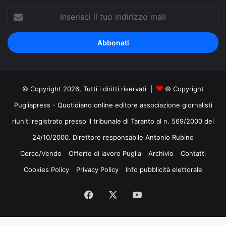
Inserisci
il
tuo
indirizzo
mail
© Copyright 2026, Tutti i diritti riservati |
© Copyright
Pugliapress - Quotidiano online editore associazione giornalisti
riuniti registrato presso il tribunale di Taranto al n. 569/2000 del
24/10/2000. Direttore responsabile Antonio Rubino
Cerco/Vendo
Offerte di lavoro Puglia
Archivio
Contatti
Cookies Policy
Privacy Policy
Info pubblicità elettorale
Facebook
X
You
Tube