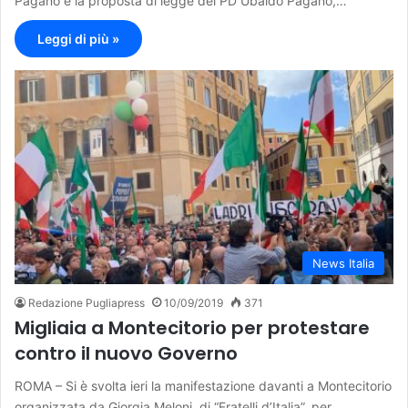
Pagano e la proposta di legge del PD Ubaldo Pagano,…
Leggi di più »
News Italia
Redazione Pugliapress
10/09/2019
371
Migliaia a Montecitorio per protestare
contro il nuovo Governo
ROMA – Si è svolta ieri la manifestazione davanti a Montecitorio
organizzata da Giorgia Meloni, di “Fratelli d’Italia”, per