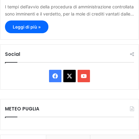
I tempi dell’avvio della procedura di amministrazione controllata
sono imminenti e il verdetto, per la mole di crediti vantati dalle…
Leggi di più »
Social
F
X
Y
a
o
c
u
METEO PUGLIA
e
T
b
u
o
b