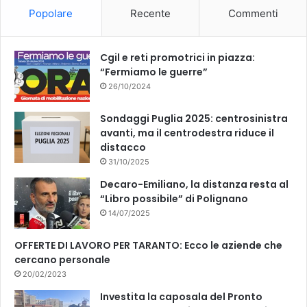
Popolare
Recente
Commenti
o
e
k
Cgil e reti promotrici in piazza:
“Fermiamo le guerre”
26/10/2024
Sondaggi Puglia 2025: centrosinistra
avanti, ma il centrodestra riduce il
distacco
31/10/2025
Decaro-Emiliano, la distanza resta al
“Libro possibile” di Polignano
14/07/2025
OFFERTE DI LAVORO PER TARANTO: Ecco le aziende che
cercano personale
20/02/2023
Investita la caposala del Pronto