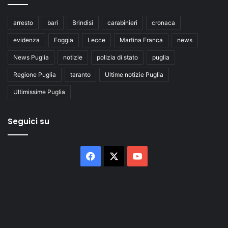
arresto
bari
Brindisi
carabinieri
cronaca
evidenza
Foggia
Lecce
Martina Franca
news
News Puglia
notizie
polizia di stato
puglia
Regione Puglia
taranto
Ultime notizie Puglia
Ultimissime Puglia
Seguici su
Facebook
X
You
Tube