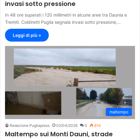
invasi sotto pressione
In 48 ore superati i 120 millimetri in alcune aree tra Daunia e
Tremiti. Coldiretti Puglia segnala invasi sotto pressione,…
Leggi di più »
maltempo
Redazione Pugliapress
02/04/2026
0
816
Maltempo sui Monti Dauni, strade