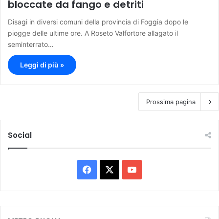
bloccate da fango e detriti
Disagi in diversi comuni della provincia di Foggia dopo le
piogge delle ultime ore. A Roseto Valfortore allagato il
seminterrato…
Leggi di più »
Prossima pagina
Social
F
X
Y
a
o
c
u