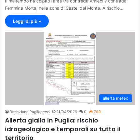
Il maltempo ha colpito l’area tra contrada Amieci e contrada
Femmina Morta, nella zona di Castel del Monte. A rischio…
Leggi di più »
allerta meteo
Redazione Pugliapress
21/04/2026
0
709
Allerta gialla in Puglia: rischio
idrogeologico e temporali su tutto il
territorio