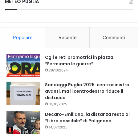
METEO PUGLIA
e
T
b
u
o
b
Popolare
Recente
Commenti
o
e
k
Cgil e reti promotrici in piazza:
“Fermiamo le guerre”
26/10/2024
Sondaggi Puglia 2025: centrosinistra
avanti, ma il centrodestra riduce il
distacco
31/10/2025
Decaro-Emiliano, la distanza resta al
“Libro possibile” di Polignano
14/07/2025