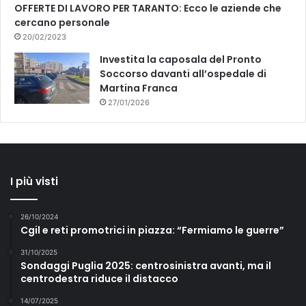
OFFERTE DI LAVORO PER TARANTO: Ecco le aziende che
cercano personale
20/02/2023
Investita la caposala del Pronto
Soccorso davanti all’ospedale di
Martina Franca
27/01/2026
I più visti
26/10/2024
Cgil e reti promotrici in piazza: “Fermiamo le guerre”
31/10/2025
Sondaggi Puglia 2025: centrosinistra avanti, ma il
centrodestra riduce il distacco
14/07/2025