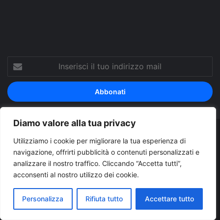
Tube
Inserisci
il
tuo
indirizzo
mail
Diamo valore alla tua privacy
© Copyright 2026, Tutti i diritti riservati |
© Copyright
Utilizziamo i cookie per migliorare la tua esperienza di
navigazione, offrirti pubblicità o contenuti personalizzati e
Pugliapress - Quotidiano online editore associazione giornalisti
analizzare il nostro traffico. Cliccando “Accetta tutti”,
riuniti registrato presso il tribunale di Taranto al n. 569/2000 del
acconsenti al nostro utilizzo dei cookie.
24/10/2000. Direttore responsabile Antonio Rubino
Personalizza
Rifiuta tutto
Accettare tutto
Cerco/Vendo
Offerte di lavoro Puglia
Archivio
Contatti
Cookies Policy
Privacy Policy
Info pubblicità elettorale