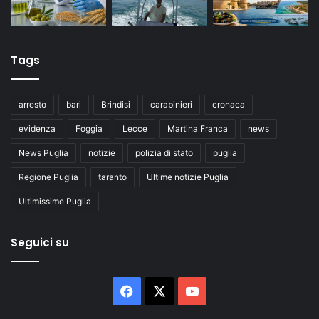
Tags
arresto
bari
Brindisi
carabinieri
cronaca
evidenza
Foggia
Lecce
Martina Franca
news
News Puglia
notizie
polizia di stato
puglia
Regione Puglia
taranto
Ultime notizie Puglia
Ultimissime Puglia
Seguici su
Facebook
X
You