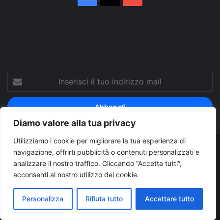
Tube
Inserisci
il
tuo
indirizzo
mail
Diamo valore alla tua privacy
Utilizziamo i cookie per migliorare la tua esperienza di
navigazione, offrirti pubblicità o contenuti personalizzati e
© Copyright 2026, Tutti i diritti riservati |
© Copyright
analizzare il nostro traffico. Cliccando “Accetta tutti”,
Pugliapress - Quotidiano online editore associazione giornalisti
acconsenti al nostro utilizzo dei cookie.
riuniti registrato presso il tribunale di Taranto al n. 569/2000 del
Personalizza
Rifiuta tutto
Accettare tutto
24/10/2000. Direttore responsabile Antonio Rubino
Cerco/Vendo
Offerte di lavoro Puglia
Archivio
Contatti