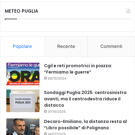
c
u
METEO PUGLIA
e
T
b
u
o
b
Popolare
Recente
Commenti
o
e
k
Cgil e reti promotrici in piazza:
“Fermiamo le guerre”
26/10/2024
Sondaggi Puglia 2025: centrosinistra
avanti, ma il centrodestra riduce il
distacco
31/10/2025
Decaro-Emiliano, la distanza resta al
“Libro possibile” di Polignano
14/07/2025