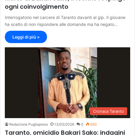
ogni coinvolgimento
Interrogatorio nel carcere di Taranto davanti al gip. Il giovane
ha scelto di non rispondere alle domande ma ha negato…
Leggi di più »
Cronaca Taranto
Redazione Pugliapress
13/05/2026
0
650
Taranto, omicidio Bakari Sako: indagini