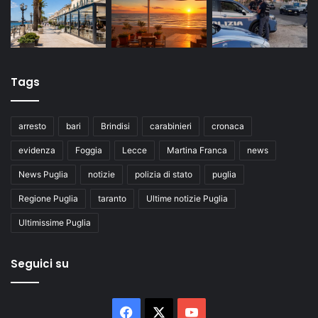
Tags
arresto
bari
Brindisi
carabinieri
cronaca
evidenza
Foggia
Lecce
Martina Franca
news
News Puglia
notizie
polizia di stato
puglia
Regione Puglia
taranto
Ultime notizie Puglia
Ultimissime Puglia
Seguici su
Facebook
X
You