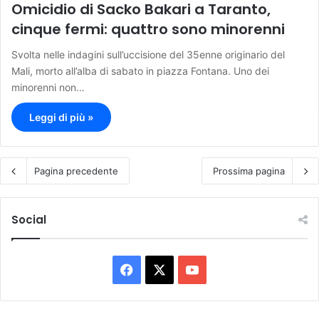
Omicidio di Sacko Bakari a Taranto,
cinque fermi: quattro sono minorenni
Svolta nelle indagini sull’uccisione del 35enne originario del
Mali, morto all’alba di sabato in piazza Fontana. Uno dei
minorenni non…
Leggi di più »
Pagina precedente
Prossima pagina
Social
F
X
Y
a
o