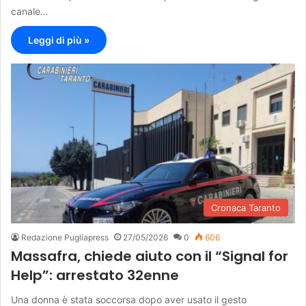
canale…
Leggi di più »
Cronaca Taranto
Redazione Pugliapress
27/05/2026
0
606
Massafra, chiede aiuto con il “Signal for
Help”: arrestato 32enne
Una donna è stata soccorsa dopo aver usato il gesto