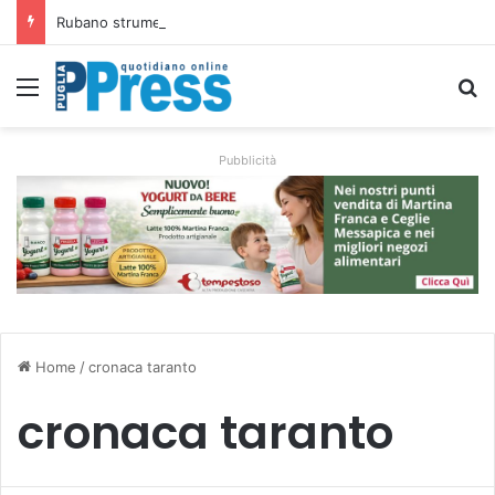
Rubano strumenti e farmaci ai medici dei migranti a Bari: ferme le visite a Nardò
Menu
C
Pubblicità
Home
/
cronaca taranto
cronaca taranto