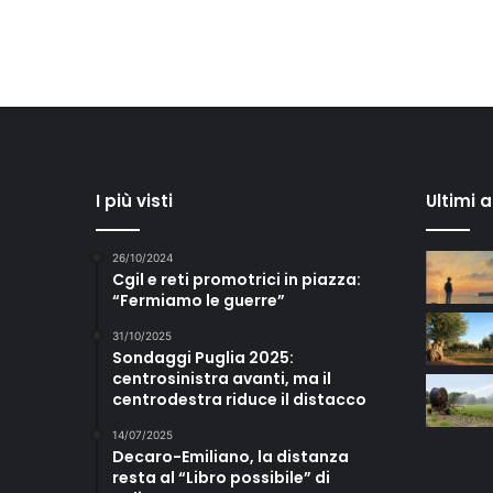
I più visti
Ultimi 
26/10/2024
Cgil e reti promotrici in piazza:
“Fermiamo le guerre”
31/10/2025
Sondaggi Puglia 2025:
centrosinistra avanti, ma il
centrodestra riduce il distacco
14/07/2025
Decaro-Emiliano, la distanza
resta al “Libro possibile” di