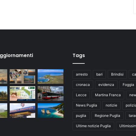
aggiornamenti
Tags
arresto
bari
Brindisi
ca
cronaca
evidenza
Foggia
Lecce
Martina Franca
ne
News Puglia
notizie
polizi
puglia
Regione Puglia
tara
Ultime notizie Puglia
Ultimissi