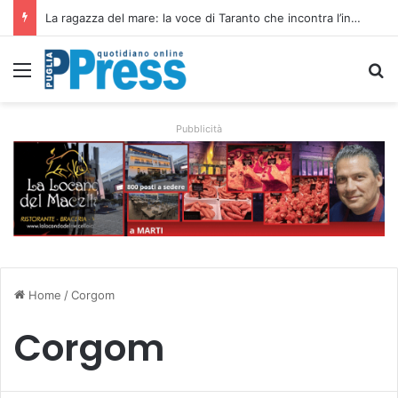
La ragazza del mare: la voce di Taranto che incontra l’indie pop e racconta rinascite
Menu
C
Pubblicità
Home
/
Corgom
Corgom