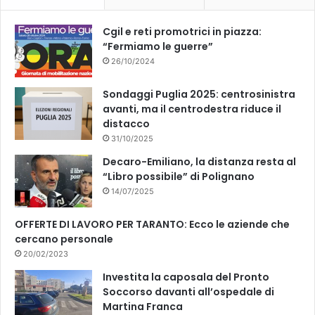
k
Cgil e reti promotrici in piazza:
“Fermiamo le guerre”
26/10/2024
Sondaggi Puglia 2025: centrosinistra
avanti, ma il centrodestra riduce il
distacco
31/10/2025
Decaro-Emiliano, la distanza resta al
“Libro possibile” di Polignano
14/07/2025
OFFERTE DI LAVORO PER TARANTO: Ecco le aziende che
cercano personale
20/02/2023
Investita la caposala del Pronto
Soccorso davanti all’ospedale di
Martina Franca