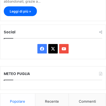
abbandonati, grazie a…
Leggi di più »
Social
F
X
Y
a
o
c
u
METEO PUGLIA
e
T
b
u
o
b
Popolare
Recente
Commenti
o
e