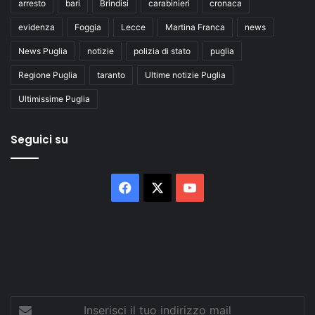
arresto
bari
Brindisi
carabinieri
cronaca
evidenza
Foggia
Lecce
Martina Franca
news
News Puglia
notizie
polizia di stato
puglia
Regione Puglia
taranto
Ultime notizie Puglia
Ultimissime Puglia
Seguici su
Facebook
X
You
Tube
Inserisci