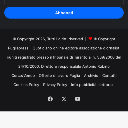
il
tuo
indirizzo
mail
© Copyright 2026, Tutti i diritti riservati |
© Copyright
Pugliapress - Quotidiano online editore associazione giornalisti
riuniti registrato presso il tribunale di Taranto al n. 569/2000 del
24/10/2000. Direttore responsabile Antonio Rubino
Cerco/Vendo
Offerte di lavoro Puglia
Archivio
Contatti
Cookies Policy
Privacy Policy
Info pubblicità elettorale
Facebook
X
You
Tube