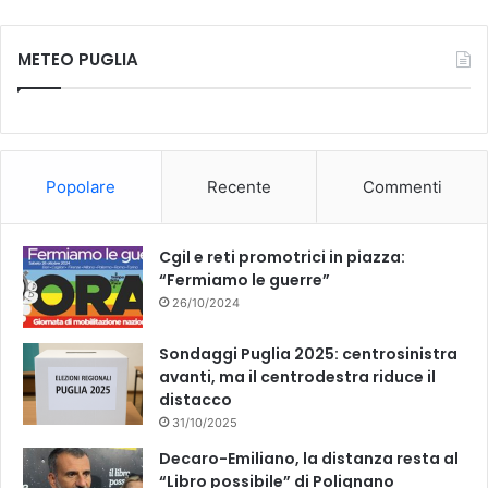
c
u
METEO PUGLIA
e
T
b
u
o
b
Popolare
Recente
Commenti
o
e
k
Cgil e reti promotrici in piazza:
“Fermiamo le guerre”
26/10/2024
Sondaggi Puglia 2025: centrosinistra
avanti, ma il centrodestra riduce il
distacco
31/10/2025
Decaro-Emiliano, la distanza resta al
“Libro possibile” di Polignano