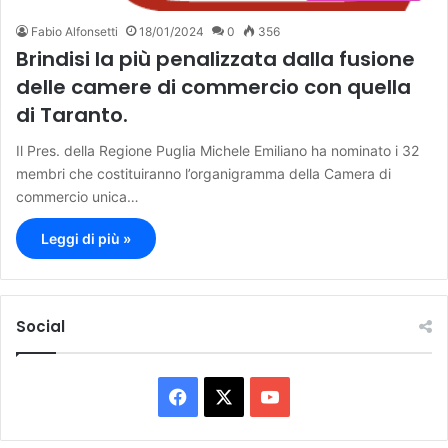
Fabio Alfonsetti
18/01/2024
0
356
Brindisi la più penalizzata dalla fusione
delle camere di commercio con quella
di Taranto.
Il Pres. della Regione Puglia Michele Emiliano ha nominato i 32
membri che costituiranno l’organigramma della Camera di
commercio unica…
Leggi di più »
Social
F
X
Y
a
o