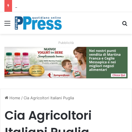
Altamura, aziende agricole donano foraggio all’allevatore colpito dall’incendio nell’Alta Murgia
Menu
C
Pubblicità
Home
/
Cia Agricoltori Italiani Puglia
Cia Agricoltori