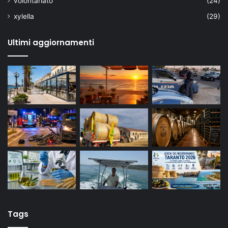
volontariato
(24)
xylella
(29)
Ultimi aggiornamenti
Tags