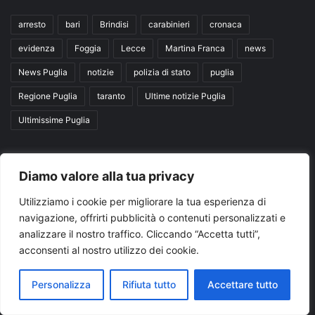
arresto
bari
Brindisi
carabinieri
cronaca
evidenza
Foggia
Lecce
Martina Franca
news
News Puglia
notizie
polizia di stato
puglia
Regione Puglia
taranto
Ultime notizie Puglia
Ultimissime Puglia
Seguici su
Diamo valore alla tua privacy
Utilizziamo i cookie per migliorare la tua esperienza di
Facebook
X
You
navigazione, offrirti pubblicità o contenuti personalizzati e
analizzare il nostro traffico. Cliccando “Accetta tutti”,
Tube
acconsenti al nostro utilizzo dei cookie.
Personalizza
Rifiuta tutto
Accettare tutto