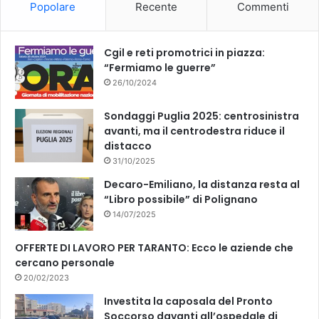
Popolare
Recente
Commenti
o
e
k
Cgil e reti promotrici in piazza:
“Fermiamo le guerre”
26/10/2024
Sondaggi Puglia 2025: centrosinistra
avanti, ma il centrodestra riduce il
distacco
31/10/2025
Decaro-Emiliano, la distanza resta al
“Libro possibile” di Polignano
14/07/2025
OFFERTE DI LAVORO PER TARANTO: Ecco le aziende che
cercano personale
20/02/2023
Investita la caposala del Pronto
Soccorso davanti all’ospedale di