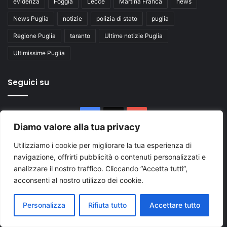
evidenza
Foggia
Lecce
Martina Franca
news
News Puglia
notizie
polizia di stato
puglia
Regione Puglia
taranto
Ultime notizie Puglia
Ultimissime Puglia
Seguici su
Facebook
X
You
Diamo valore alla tua privacy
Tube
Utilizziamo i cookie per migliorare la tua esperienza di
navigazione, offrirti pubblicità o contenuti personalizzati e
analizzare il nostro traffico. Cliccando “Accetta tutti”,
acconsenti al nostro utilizzo dei cookie.
Inserisci
Personalizza
Rifiuta tutto
Accettare tutto
il
tuo