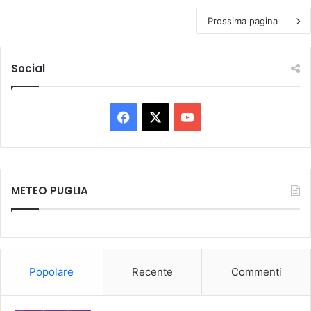
Prossima pagina
Social
F
X
Y
a
o
c
u
METEO PUGLIA
e
T
b
u
o
b
Popolare
Recente
Commenti
o
e