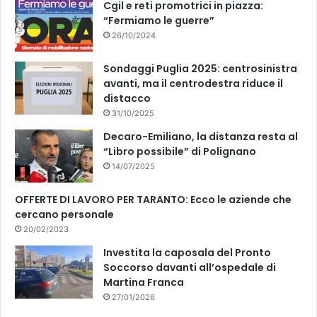
k
Cgil e reti promotrici in piazza:
“Fermiamo le guerre”
26/10/2024
Sondaggi Puglia 2025: centrosinistra
avanti, ma il centrodestra riduce il
distacco
31/10/2025
Decaro-Emiliano, la distanza resta al
“Libro possibile” di Polignano
14/07/2025
OFFERTE DI LAVORO PER TARANTO: Ecco le aziende che
cercano personale
20/02/2023
Investita la caposala del Pronto
Soccorso davanti all’ospedale di
Martina Franca
27/01/2026