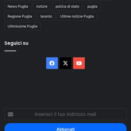
News Puglia
notizie
polizia di stato
puglia
Regione Puglia
taranto
Ultime notizie Puglia
Ultimissime Puglia
Seguici su
Facebook
X
You
Tube
Inserisci
il
tuo
indirizzo