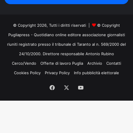
mail
© Copyright 2026, Tutti i diritti riservati |
© Copyright
Pugliapress - Quotidiano online editore associazione giornalisti
riuniti registrato presso il tribunale di Taranto al n. 569/2000 del
24/10/2000. Direttore responsabile Antonio Rubino
Cerco/Vendo
Offerte di lavoro Puglia
Archivio
Contatti
Cookies Policy
Privacy Policy
Info pubblicità elettorale
Facebook
X
You
Tube