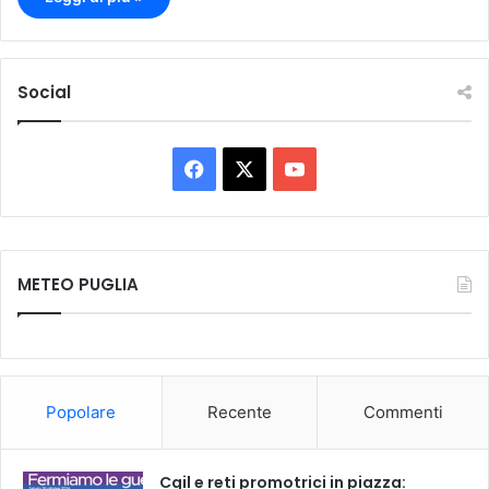
Social
F
X
Y
a
o
c
u
METEO PUGLIA
e
T
b
u
o
b
Popolare
Recente
Commenti
o
e
k
Cgil e reti promotrici in piazza: