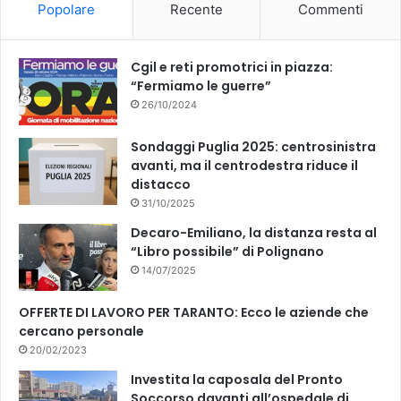
Popolare
Recente
Commenti
o
e
k
Cgil e reti promotrici in piazza:
“Fermiamo le guerre”
26/10/2024
Sondaggi Puglia 2025: centrosinistra
avanti, ma il centrodestra riduce il
distacco
31/10/2025
Decaro-Emiliano, la distanza resta al
“Libro possibile” di Polignano
14/07/2025
OFFERTE DI LAVORO PER TARANTO: Ecco le aziende che
cercano personale
20/02/2023
Investita la caposala del Pronto
Soccorso davanti all’ospedale di