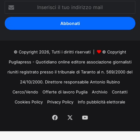
Inserisci
il
tuo
indirizzo
mail
© Copyright 2026, Tutti i diritti riservati |
© Copyright
Pugliapress - Quotidiano online editore associazione giornalisti
riuniti registrato presso il tribunale di Taranto al n. 569/2000 del
24/10/2000. Direttore responsabile Antonio Rubino
Cerco/Vendo
Offerte di lavoro Puglia
Archivio
Contatti
Cookies Policy
Privacy Policy
Info pubblicità elettorale
Facebook
X
You
Tube