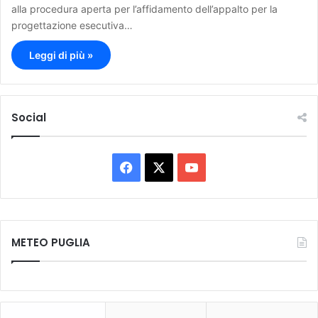
alla procedura aperta per l’affidamento dell’appalto per la
progettazione esecutiva…
Leggi di più »
Social
F
X
Y
a
o
c
u
METEO PUGLIA
e
T
b
u
o
b