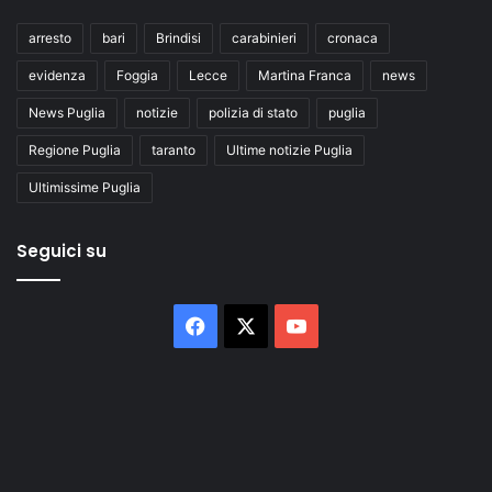
arresto
bari
Brindisi
carabinieri
cronaca
evidenza
Foggia
Lecce
Martina Franca
news
News Puglia
notizie
polizia di stato
puglia
Regione Puglia
taranto
Ultime notizie Puglia
Ultimissime Puglia
Seguici su
Facebook
X
You
Tube