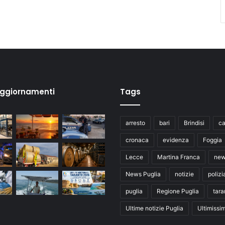
aggiornamenti
Tags
arresto
bari
Brindisi
ca
cronaca
evidenza
Foggia
Lecce
Martina Franca
ne
News Puglia
notizie
polizi
puglia
Regione Puglia
tara
Ultime notizie Puglia
Ultimissi