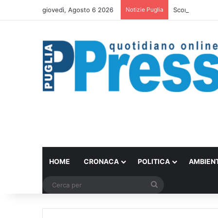
giovedì, Agosto 6 2026
Notizie Puglia
Scontro in bici
HOME
CRONACA
POLITICA
AMBIEN
Cerca
per