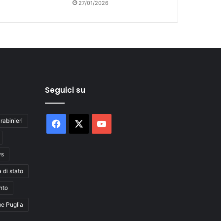
27/01/2026
Seguici su
rabinieri
Facebook
X
You
Tube
ws
a di stato
nto
me Puglia