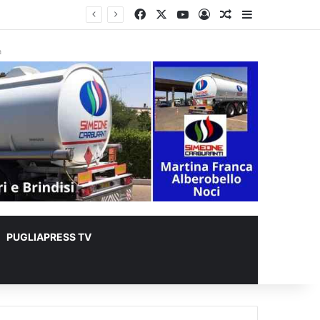
Facebook
X
You Tube
Accedi
Un articolo a c
Barra lateral
à
PUGLIAPRESS TV