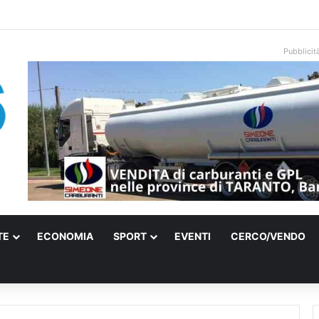
 elettrica a Francavilla Fontana, due 15enni ricoverati in gravi condizioni
Pubblicit
TE
ECONOMIA
SPORT
EVENTI
CERCO/VENDO