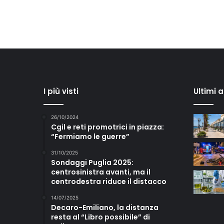
I più visti
Ultimi 
26/10/2024
Cgil e reti promotrici in piazza:
“Fermiamo le guerre”
31/10/2025
Sondaggi Puglia 2025:
centrosinistra avanti, ma il
centrodestra riduce il distacco
14/07/2025
Decaro-Emiliano, la distanza
resta al “Libro possibile” di