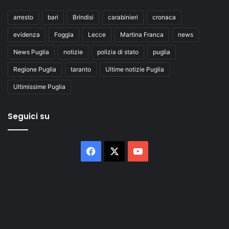
arresto
bari
Brindisi
carabinieri
cronaca
evidenza
Foggia
Lecce
Martina Franca
news
News Puglia
notizie
polizia di stato
puglia
Regione Puglia
taranto
Ultime notizie Puglia
Ultimissime Puglia
Seguici su
Facebook
X
You
Tube