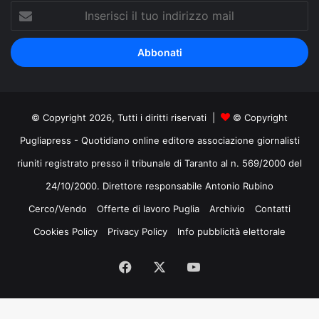
Inserisci
il
tuo
indirizzo
mail
© Copyright 2026, Tutti i diritti riservati |
© Copyright
Pugliapress - Quotidiano online editore associazione giornalisti
riuniti registrato presso il tribunale di Taranto al n. 569/2000 del
24/10/2000. Direttore responsabile Antonio Rubino
Cerco/Vendo
Offerte di lavoro Puglia
Archivio
Contatti
Cookies Policy
Privacy Policy
Info pubblicità elettorale
Facebook
X
You
Tube