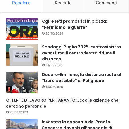
Popolare
Recente
Commenti
o
e
k
Cgil e reti promotrici in piazza:
“Fermiamo le guerre”
26/10/2024
Sondaggi Puglia 2025: centrosinistra
avanti, ma il centrodestra riduce il
distacco
31/10/2025
Decaro-Emiliano, la distanza resta al
“Libro possibile” di Polignano
14/07/2025
OFFERTE DI LAVORO PER TARANTO: Ecco le aziende che
cercano personale
20/02/2023
Investita la caposala del Pronto
Soccorso davanti all’ospedale di