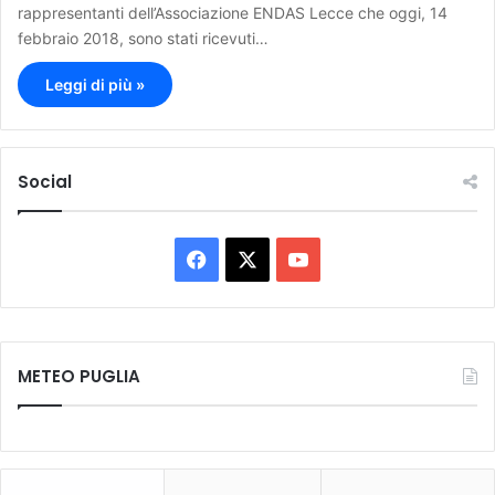
rappresentanti dell’Associazione ENDAS Lecce che oggi, 14
febbraio 2018, sono stati ricevuti…
Leggi di più »
Social
F
X
Y
a
o
c
u
METEO PUGLIA
e
T
b
u
o
b