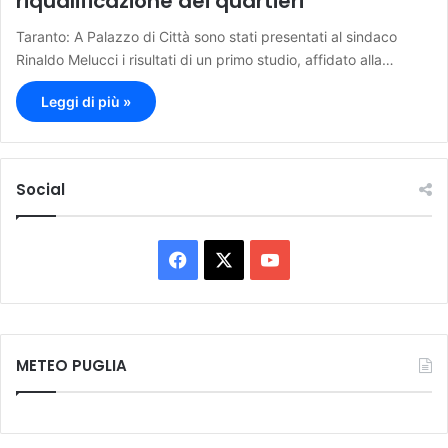
riqualificazione dei quartieri
Taranto: A Palazzo di Città sono stati presentati al sindaco
Rinaldo Melucci i risultati di un primo studio, affidato alla…
Leggi di più »
Social
F
X
Y
a
o
c
u
METEO PUGLIA
e
T
b
u