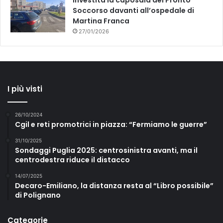
Investita la caposala del Pronto
Soccorso davanti all’ospedale di
Martina Franca
27/01/2026
I più visti
26/10/2024
Cgil e reti promotrici in piazza: “Fermiamo le guerre”
31/10/2025
Sondaggi Puglia 2025: centrosinistra avanti, ma il
centrodestra riduce il distacco
14/07/2025
Decaro-Emiliano, la distanza resta al “Libro possibile”
di Polignano
Categorie