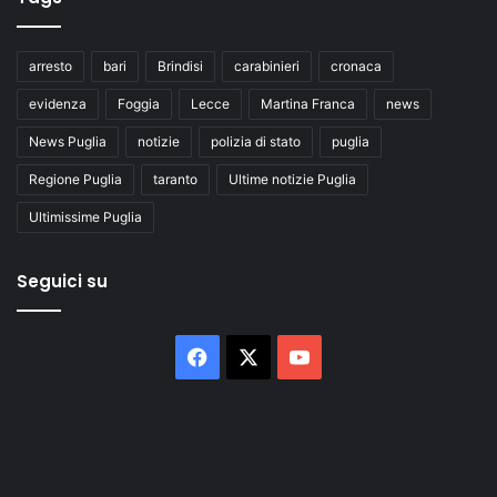
arresto
bari
Brindisi
carabinieri
cronaca
evidenza
Foggia
Lecce
Martina Franca
news
News Puglia
notizie
polizia di stato
puglia
Regione Puglia
taranto
Ultime notizie Puglia
Ultimissime Puglia
Seguici su
Facebook
X
You
Tube