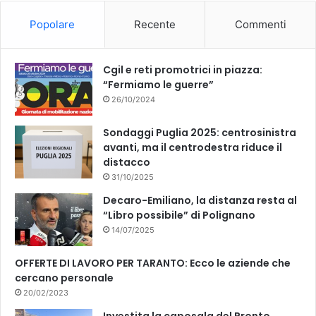
o
b
Popolare
Recente
Commenti
o
e
k
Cgil e reti promotrici in piazza:
“Fermiamo le guerre”
26/10/2024
Sondaggi Puglia 2025: centrosinistra
avanti, ma il centrodestra riduce il
distacco
31/10/2025
Decaro-Emiliano, la distanza resta al
“Libro possibile” di Polignano
14/07/2025
OFFERTE DI LAVORO PER TARANTO: Ecco le aziende che
cercano personale
20/02/2023