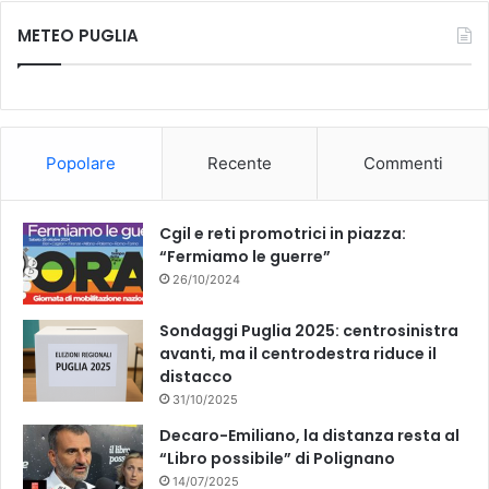
c
u
METEO PUGLIA
e
T
b
u
o
b
Popolare
Recente
Commenti
o
e
k
Cgil e reti promotrici in piazza:
“Fermiamo le guerre”
26/10/2024
Sondaggi Puglia 2025: centrosinistra
avanti, ma il centrodestra riduce il
distacco
31/10/2025
Decaro-Emiliano, la distanza resta al
“Libro possibile” di Polignano
14/07/2025