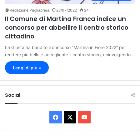
Redazione Pugliapress
28/07/2022
241
Il Comune di Martina Franca indice un
concorso per abbellire il centro storico
cittadino
La Giunta ha bandito il concorso “Martina in Fiore 2022” per
rendere più bello e accogliente il centro storico, coinvolgendo…
Leggi di più »
Social
F
X
Y
a
o