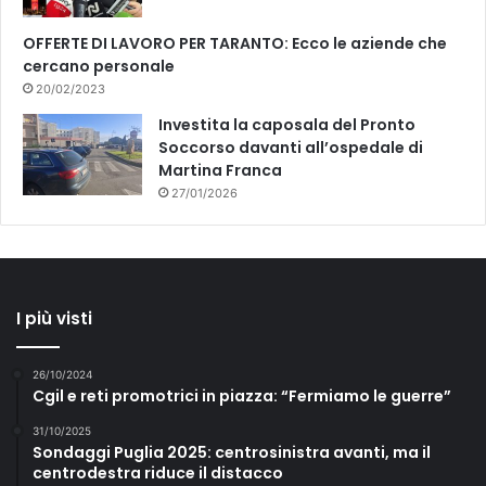
OFFERTE DI LAVORO PER TARANTO: Ecco le aziende che
cercano personale
20/02/2023
Investita la caposala del Pronto
Soccorso davanti all’ospedale di
Martina Franca
27/01/2026
I più visti
26/10/2024
Cgil e reti promotrici in piazza: “Fermiamo le guerre”
31/10/2025
Sondaggi Puglia 2025: centrosinistra avanti, ma il
centrodestra riduce il distacco