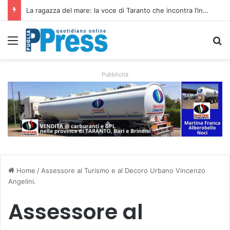
Siccità e caro gasolio colpiscono le campagne pugliesi: irrigare costa il 50,6% in più
Menu
C
Pubblicità
Home
/
Assessore al Turismo e al Decoro Urbano Vincenzo
Angelini.
Assessore al