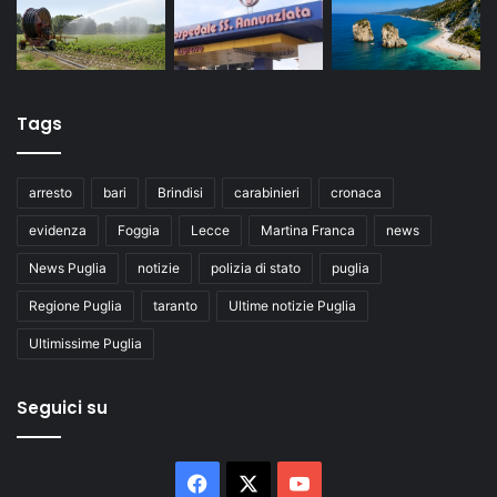
Tags
arresto
bari
Brindisi
carabinieri
cronaca
evidenza
Foggia
Lecce
Martina Franca
news
News Puglia
notizie
polizia di stato
puglia
Regione Puglia
taranto
Ultime notizie Puglia
Ultimissime Puglia
Seguici su
Facebook
X
You