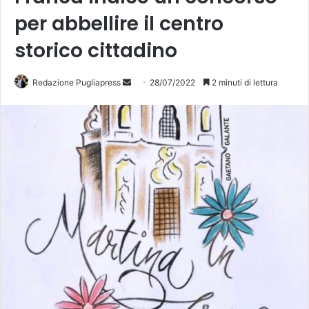
per abbellire il centro
storico cittadino
Redazione Pugliapress
I
28/07/2022
2 minuti di lettura
n
v
i
a
u
n
'
e
m
a
i
l