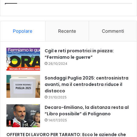
d
b
u
o
s
o
b
s
Popolare
Recente
Commenti
a
o
e
r
e
k
Cgil e reti promotrici in piazza:
l
“Fermiamo le guerre”
a
26/10/2024
m
a
s
Sondaggi Puglia 2025: centrosinistra
c
avanti, ma il centrodestra riduce il
h
distacco
e
31/10/2025
r
Decaro-Emiliano, la distanza resta al
i
“Libro possibile” di Polignano
n
14/07/2025
a
OFFERTE DI LAVORO PER TARANTO: Ecco le aziende che