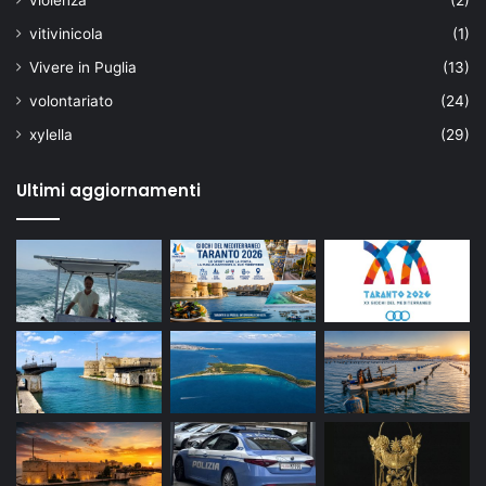
violenza
(2)
vitivinicola
(1)
Vivere in Puglia
(13)
volontariato
(24)
xylella
(29)
Ultimi aggiornamenti