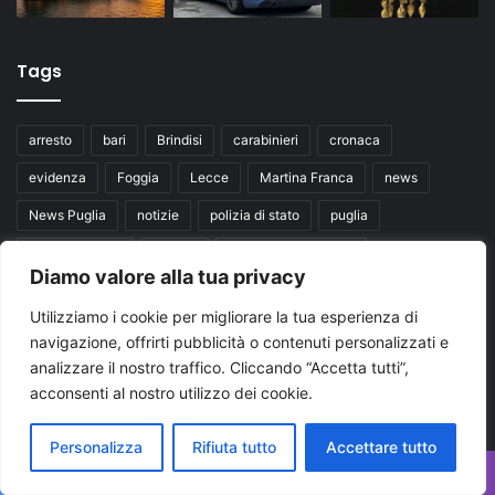
Tags
arresto
bari
Brindisi
carabinieri
cronaca
evidenza
Foggia
Lecce
Martina Franca
news
News Puglia
notizie
polizia di stato
puglia
Regione Puglia
taranto
Ultime notizie Puglia
Diamo valore alla tua privacy
Ultimissime Puglia
Utilizziamo i cookie per migliorare la tua esperienza di
navigazione, offrirti pubblicità o contenuti personalizzati e
Seguici su
analizzare il nostro traffico. Cliccando “Accetta tutti”,
acconsenti al nostro utilizzo dei cookie.
Facebook
X
You
Personalizza
Rifiuta tutto
Accettare tutto
Tube