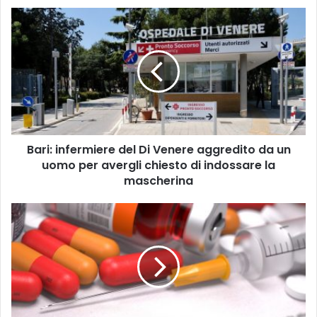
B
a
r
i
:
i
n
f
e
Bari: infermiere del Di Venere aggredito da un
r
uomo per avergli chiesto di indossare la
m
i
mascherina
e
r
O
e
g
d
g
e
i
l
è
D
l
i
a
V
G