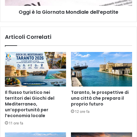
e
i
n
Oggi è la Giornata Mondiale dell’epatite
o
e
r
r
n
e
a
Articoli Correlati
a
t
g
a
g
M
r
o
e
n
d
d
i
i
t
a
o
l
Il flusso turistico nei
Taranto, le prospettive di
d
e
territori dei Giochi del
una città che prepara il
a
d
Mediterraneo,
proprio futuro
u
e
un’opportunità per
12 ore fa
n
l
l’economia locale
u
l
11 ore fa
o
’
m
e