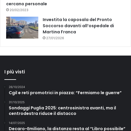
cercano personale
20/02/2023
Investita la caposala del Pronto
Soccorso davanti all’ospedale di
Martina Franca
27/01/2026
I più visti
26/10/2024
Cgil e reti promotrici in piazza: “Fermiamo le guerre”
31/10/2025
Sondaggi Puglia 2025: centrosinistra avanti, ma il
centrodestra riduce il distacco
14/07/2025
Decaro-Emiliano, la distanza resta al “Libro possibile”