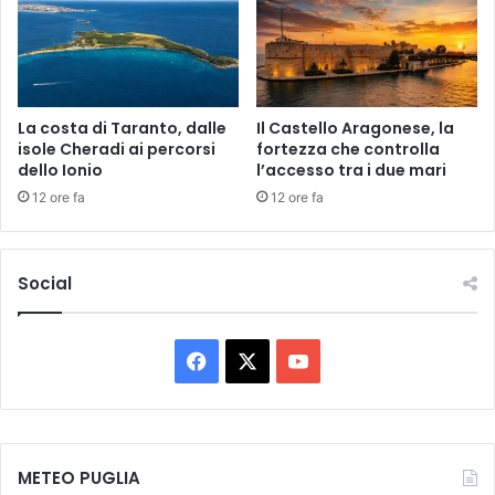
o
p
p
a
e
t
r
i
a
t
v
La costa di Taranto, dalle
Il Castello Aragonese, la
e
e
isole Cheradi ai percorsi
fortezza che controlla
dello Ionio
l’accesso tra i due mari
r
g
12 ore fa
12 ore fa
l
i
c
Social
h
i
e
s
F
X
Y
t
o
a
o
d
c
u
i
i
METEO PUGLIA
e
T
n