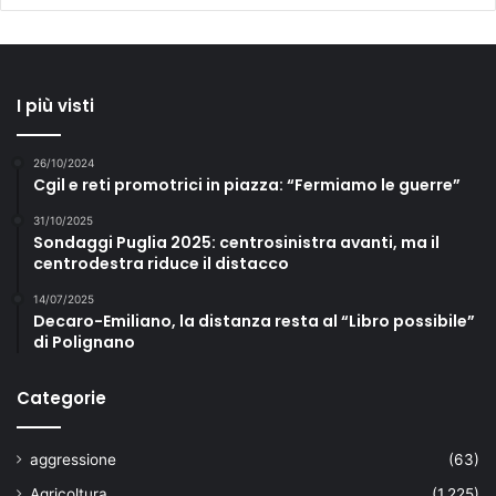
I più visti
26/10/2024
Cgil e reti promotrici in piazza: “Fermiamo le guerre”
31/10/2025
Sondaggi Puglia 2025: centrosinistra avanti, ma il
centrodestra riduce il distacco
14/07/2025
Decaro-Emiliano, la distanza resta al “Libro possibile”
di Polignano
Categorie
aggressione
(63)
Agricoltura
(1.225)