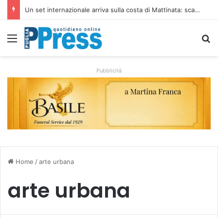
Ombrelloni lasciati sulle spiagge libere, controlli a Vieste e Peschici: liberati oltre 5mila metri quadrati
Menu
C
Pubblicità
Home
/
arte urbana
arte urbana