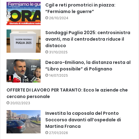
k
Cgil e reti promotrici in piazza:
“Fermiamo le guerre”
26/10/2024
Sondaggi Puglia 2025: centrosinistra
avanti, ma il centrodestra riduce il
distacco
31/10/2025
Decaro-Emiliano, la distanza resta al
“Libro possibile” di Polignano
14/07/2025
OFFERTE DI LAVORO PER TARANTO: Ecco le aziende che
cercano personale
20/02/2023
Investita la caposala del Pronto
Soccorso davanti all’ospedale di
Martina Franca
27/01/2026