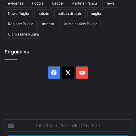
evidenza
Foggia
Lecce
Martina Franca
news
News Puglia
notizie
polizia di stato
puglia
Regione Puglia
taranto
Ultime notizie Puglia
Ultimissime Puglia
Seguici su
Facebook
X
You
Tube
Inserisci
il
tuo