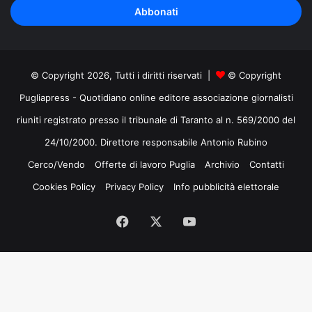
indirizzo
mail
© Copyright 2026, Tutti i diritti riservati |
© Copyright
Pugliapress - Quotidiano online editore associazione giornalisti
riuniti registrato presso il tribunale di Taranto al n. 569/2000 del
24/10/2000. Direttore responsabile Antonio Rubino
Cerco/Vendo
Offerte di lavoro Puglia
Archivio
Contatti
Cookies Policy
Privacy Policy
Info pubblicità elettorale
Facebook
X
You
Tube