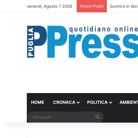
venerdì, Agosto 7 2026
Notizie Puglia
Scontro in bici
HOME
CRONACA
POLITICA
AMBIEN
Cerca
per