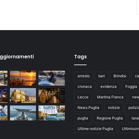
aggiornamenti
Tags
arresto
bari
Brindisi
ca
cronaca
evidenza
Foggia
Lecce
Martina Franca
ne
News Puglia
notizie
polizi
puglia
Regione Puglia
tara
Ultime notizie Puglia
Ultimissi