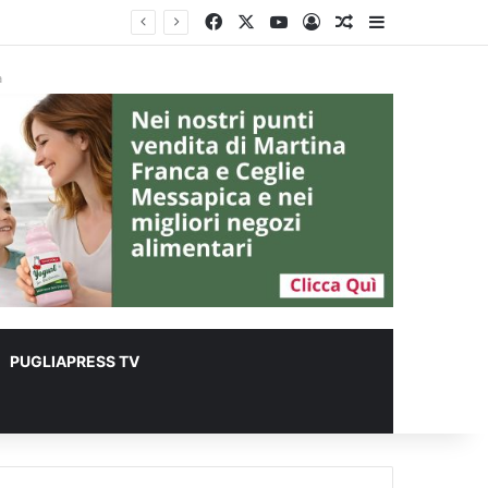
Facebook
X
You Tube
Accedi
Un articolo a c
Barra lateral
à
PUGLIAPRESS TV