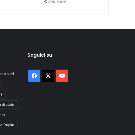
27/01/2026
Seguici su
rabinieri
Facebook
X
You
Tube
ws
a di stato
nto
me Puglia