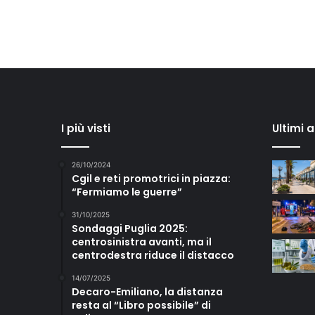
I più visti
Ultimi 
26/10/2024
Cgil e reti promotrici in piazza:
“Fermiamo le guerre”
31/10/2025
Sondaggi Puglia 2025:
centrosinistra avanti, ma il
centrodestra riduce il distacco
14/07/2025
Decaro-Emiliano, la distanza
resta al “Libro possibile” di