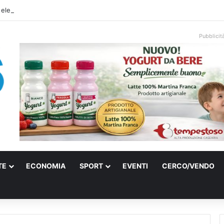
 elettrica a Francavilla Fontana, due 15enni ricoverati in gravi condizioni
Pubblicit
TE
ECONOMIA
SPORT
EVENTI
CERCO/VENDO