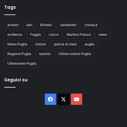
Tags
arresto
bari
Brindisi
carabinieri
cronaca
evidenza
Foggia
Lecce
Martina Franca
news
News Puglia
notizie
polizia di stato
puglia
Regione Puglia
taranto
Ultime notizie Puglia
Ultimissime Puglia
Seguici su
Facebook
X
You
Tube