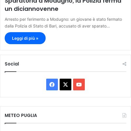
Sparatoria a Modugno, la Polizia ferma
un diciannovenne
Arresto per ferimento a Modugno: un giovane è stato fermato
dalla Polizia di Stato di Bari, accusato di aver sparato…
Leggi di più »
Social
F
X
Y
a
o
c
u
METEO PUGLIA
e
T