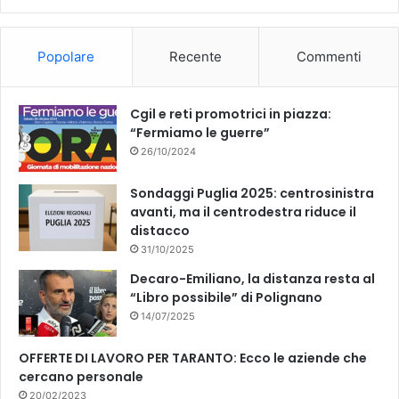
b
u
o
b
Popolare
Recente
Commenti
o
e
k
Cgil e reti promotrici in piazza:
“Fermiamo le guerre”
26/10/2024
Sondaggi Puglia 2025: centrosinistra
avanti, ma il centrodestra riduce il
distacco
31/10/2025
Decaro-Emiliano, la distanza resta al
“Libro possibile” di Polignano
14/07/2025
OFFERTE DI LAVORO PER TARANTO: Ecco le aziende che
cercano personale
20/02/2023