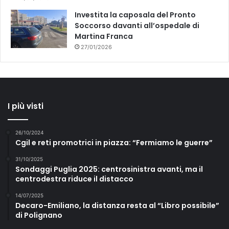
Investita la caposala del Pronto
Soccorso davanti all’ospedale di
Martina Franca
27/01/2026
I più visti
26/10/2024
Cgil e reti promotrici in piazza: “Fermiamo le guerre”
31/10/2025
Sondaggi Puglia 2025: centrosinistra avanti, ma il
centrodestra riduce il distacco
14/07/2025
Decaro-Emiliano, la distanza resta al “Libro possibile”
di Polignano