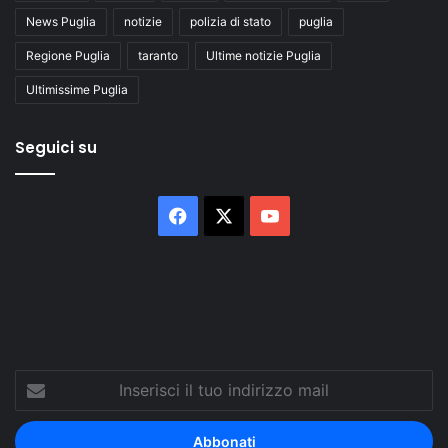
News Puglia
notizie
polizia di stato
puglia
Regione Puglia
taranto
Ultime notizie Puglia
Ultimissime Puglia
Seguici su
Facebook
X
You
Tube
Inserisci
il
tuo
indirizzo