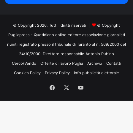
mail
© Copyright 2026, Tutti i diritti riservati |
© Copyright
Pugliapress - Quotidiano online editore associazione giornalisti
riuniti registrato presso il tribunale di Taranto al n. 569/2000 del
24/10/2000. Direttore responsabile Antonio Rubino
Cerco/Vendo
Offerte di lavoro Puglia
Archivio
Contatti
Cookies Policy
Privacy Policy
Info pubblicità elettorale
Facebook
X
You
Tube