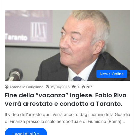
News Online
Antonello Corigliano
05/06/2015
0
267
Fine della “vacanza” inglese. Fabio Riva
verrà arrestato e condotto a Taranto.
Il video dell’arresto qui Verrà accolto dagli uomini della Guardia
di Finanza presso lo scalo aeroportuale di Fiumicino (Roma)…
Leggi di più »