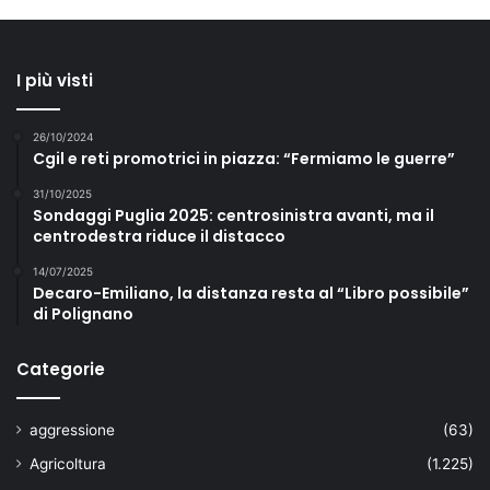
I più visti
26/10/2024
Cgil e reti promotrici in piazza: “Fermiamo le guerre”
31/10/2025
Sondaggi Puglia 2025: centrosinistra avanti, ma il
centrodestra riduce il distacco
14/07/2025
Decaro-Emiliano, la distanza resta al “Libro possibile”
di Polignano
Categorie
aggressione
(63)
Agricoltura
(1.225)