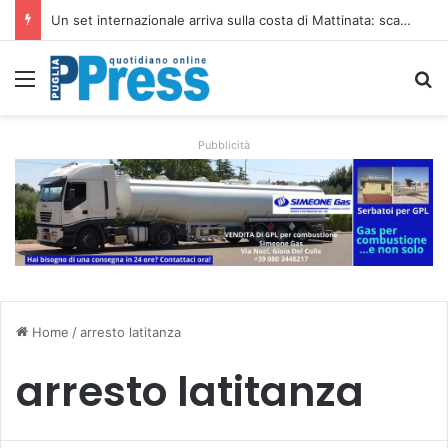
Un set internazionale arriva sulla costa di Mattinata: scattano i divieti alla Baia dei Faraglioni
Menu
C
Pubblicità
Home
/
arresto latitanza
arresto latitanza