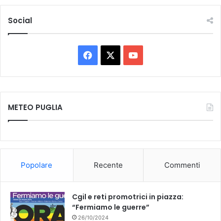
Social
F
X
Y
a
o
c
u
METEO PUGLIA
e
T
b
u
o
b
Popolare
Recente
Commenti
o
e
k
Cgil e reti promotrici in piazza:
“Fermiamo le guerre”
26/10/2024