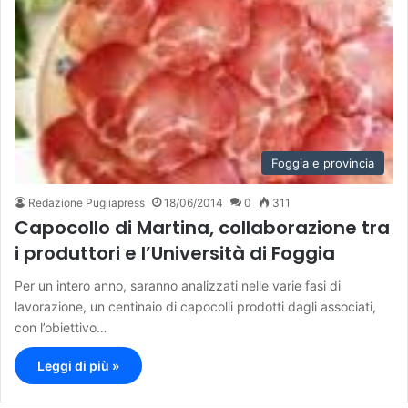
Foggia e provincia
Redazione Pugliapress
18/06/2014
0
311
Capocollo di Martina, collaborazione tra
i produttori e l’Università di Foggia
Per un intero anno, saranno analizzati nelle varie fasi di
lavorazione, un centinaio di capocolli prodotti dagli associati,
con l’obiettivo…
Leggi di più »