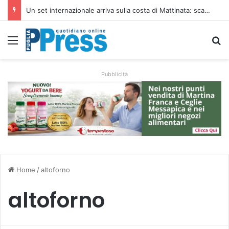
Un set internazionale arriva sulla costa di Mattinata: scattano i divieti alla Baia dei Faraglioni
Menu
C
Pubblicità
Home
/
altoforno
altoforno