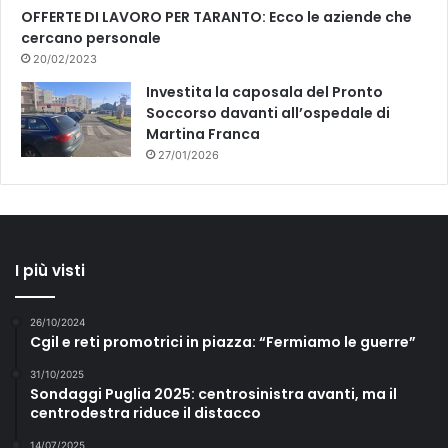
OFFERTE DI LAVORO PER TARANTO: Ecco le aziende che
cercano personale
20/02/2023
Investita la caposala del Pronto
Soccorso davanti all’ospedale di
Martina Franca
27/01/2026
I più visti
26/10/2024
Cgil e reti promotrici in piazza: “Fermiamo le guerre”
31/10/2025
Sondaggi Puglia 2025: centrosinistra avanti, ma il
centrodestra riduce il distacco
14/07/2025