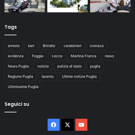
Tags
arresto
bari
Brindisi
carabinieri
cronaca
evidenza
Foggia
Lecce
Martina Franca
news
News Puglia
notizie
polizia di stato
puglia
Regione Puglia
taranto
Ultime notizie Puglia
Ultimissime Puglia
Seguici su
Facebook
X
You