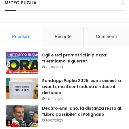
METEO PUGLIA
e
T
b
u
o
b
Popolare
Recente
Commenti
o
e
k
Cgil e reti promotrici in piazza:
“Fermiamo le guerre”
26/10/2024
Sondaggi Puglia 2025: centrosinistra
avanti, ma il centrodestra riduce il
distacco
31/10/2025
Decaro-Emiliano, la distanza resta al
“Libro possibile” di Polignano
14/07/2025