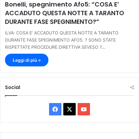
Bonelli, spegnimento Afo5: “COSA E’
ACCADUTO QUESTA NOTTE A TARANTO
DURANTE FASE SPEGNIMENTO?”
ILVA: COSA E’ ACCADUTO QUESTA NOTTE A TARANTO
DURANTE FASE SPEGNIMENTO AFO5. ? SONO STATE
RISPETTATE PROCEDURE DIRETTIVA SEVESO ?…
Leggi di più »
Social
F
X
Y
a
o
c
u