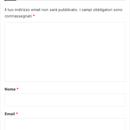
Il tuo indirizzo email non sarà pubblicato.
I campi obbligatori sono
contrassegnati
*
C
o
m
m
e
n
t
o
Nome
*
*
Email
*