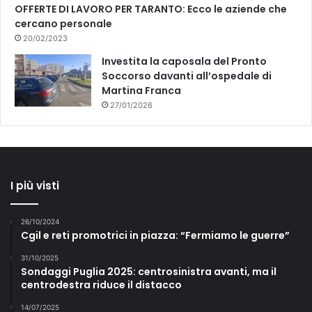
OFFERTE DI LAVORO PER TARANTO: Ecco le aziende che
cercano personale
20/02/2023
Investita la caposala del Pronto
Soccorso davanti all’ospedale di
Martina Franca
27/01/2026
I più visti
26/10/2024
Cgil e reti promotrici in piazza: “Fermiamo le guerre”
31/10/2025
Sondaggi Puglia 2025: centrosinistra avanti, ma il
centrodestra riduce il distacco
14/07/2025