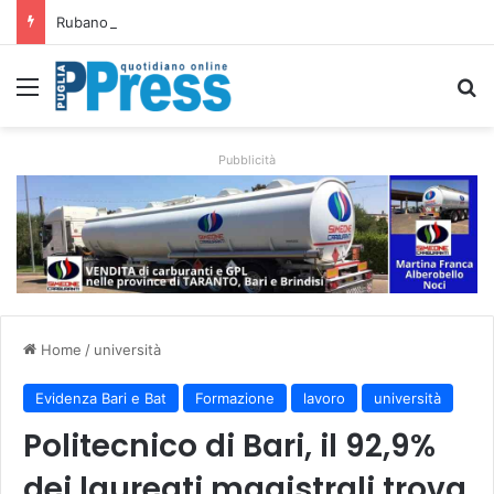
Rubano strumenti e farmaci ai medici dei migranti a Bari: ferme le visite a Nardò
Menu
C
Pubblicità
Home
/
università
Evidenza Bari e Bat
Formazione
lavoro
università
Politecnico di Bari, il 92,9%
dei laureati magistrali trova