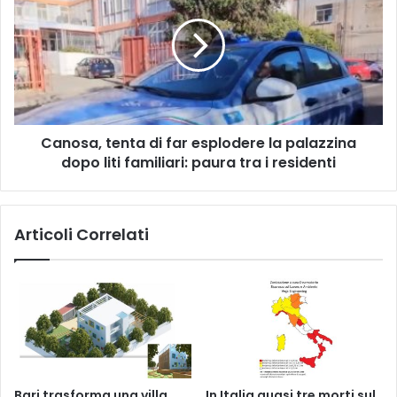
di
far
esplodere
la
palazzina
dopo
liti
Canosa, tenta di far esplodere la palazzina
familiari:
paura
dopo liti familiari: paura tra i residenti
tra
i
residenti
Articoli Correlati
Bari trasforma una villa
In Italia quasi tre morti sul