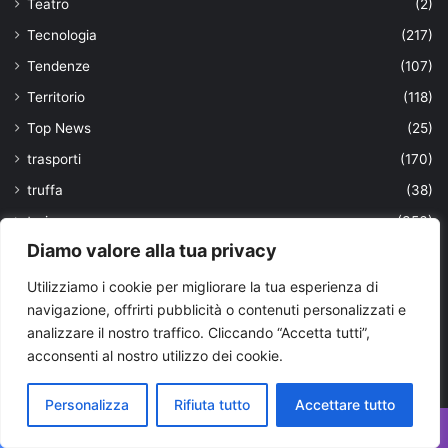
Teatro
(2)
Tecnologia
(217)
Tendenze
(107)
Territorio
(118)
Top News
(25)
trasporti
(170)
truffa
(38)
turismo
(356)
Diamo valore alla tua privacy
ultimissime
(1.901)
università
(63)
Utilizziamo i cookie per migliorare la tua esperienza di
navigazione, offrirti pubblicità o contenuti personalizzati e
Uomini
(103)
analizzare il nostro traffico. Cliccando “Accetta tutti”,
urbanistica locale
(5)
acconsenti al nostro utilizzo dei cookie.
Valle d'Itria
(967)
Personalizza
Rifiuta tutto
Accettare tutto
viaggi
(39)
VIAGGIARE IN PUGLIA
(53)
Facebook
X
WhatsApp
Telegram
Viber