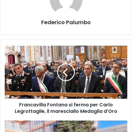
Federico Palumbo
Francavilla
Fontana
si
ferma
per
Carlo
Legrottaglie,
il
maresciallo
Francavilla Fontana si ferma per Carlo
Medaglia
d’Oro
Legrottaglie, il maresciallo Medaglia d’Oro
Canosa,
tenta