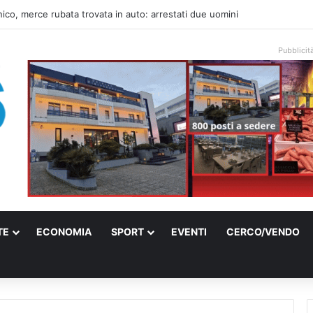
una villa confiscata alla mafia in un micro nido: nasce anche il cimitero p
Pubblicit
TE
ECONOMIA
SPORT
EVENTI
CERCO/VENDO