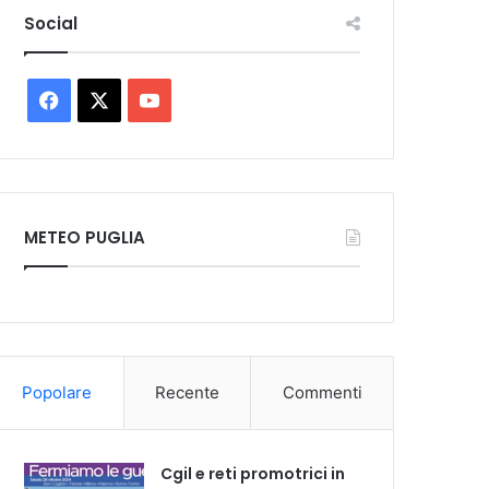
Social
Facebook
X
You
Tube
METEO PUGLIA
Popolare
Recente
Commenti
Cgil e reti promotrici in