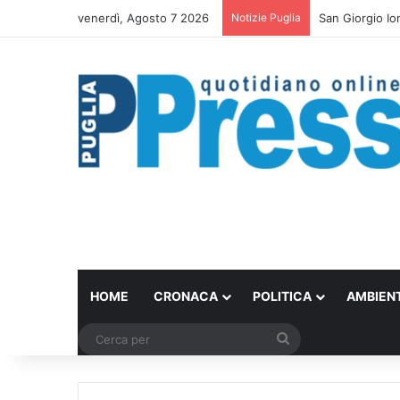
venerdì, Agosto 7 2026
Notizie Puglia
Bari trasforma 
HOME
CRONACA
POLITICA
AMBIEN
Cerca
per