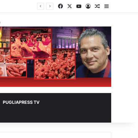
Facebook
X
You Tube
Accedi
Un articolo a ca
Barra lateral
er animali
à
PUGLIAPRESS TV