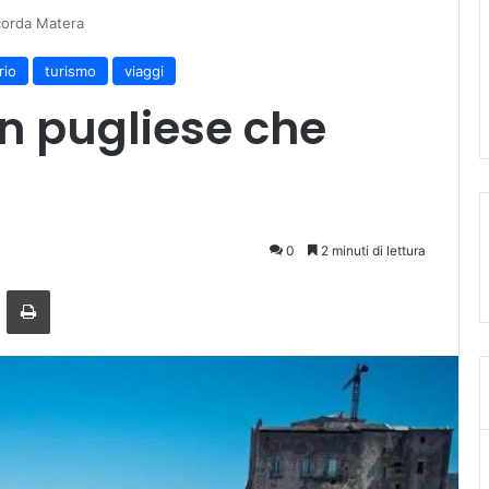
icorda Matera
rio
turismo
viaggi
on pugliese che
0
2 minuti di lettura
ger
ndividi via mail
Stampa