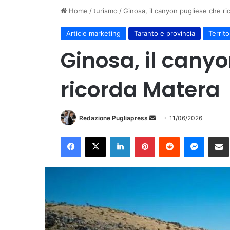
Home
/
turismo
/
Ginosa, il canyon pugliese che r
Article marketing
Taranto e provincia
Territo
Ginosa, il cany
ricorda Matera
Invia
Redazione Pugliapress
11/06/2026
un'email
Facebook
X
LinkedIn
Pinterest
Reddit
Messen
Co