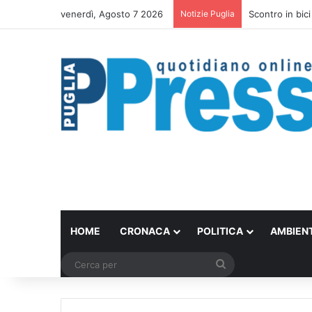
venerdì, Agosto 7 2026
Notizie Puglia
Scontro in bici
HOME
CRONACA
POLITICA
AMBIEN
Cerca
per