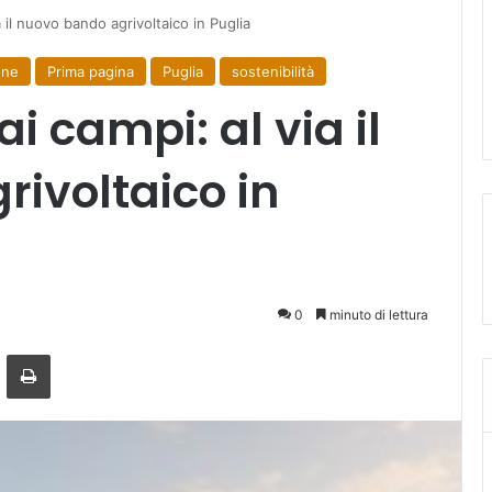
 il nuovo bando agrivoltaico in Puglia
one
Prima pagina
Puglia
sostenibilità
i campi: al via il
ivoltaico in
0
minuto di lettura
ger
ndividi via mail
Stampa