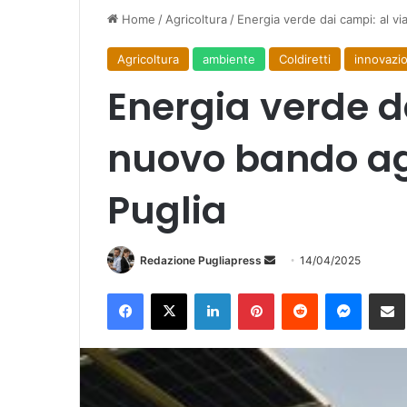
Home
/
Agricoltura
/
Energia verde dai campi: al via
Agricoltura
ambiente
Coldiretti
innovazi
Energia verde da
nuovo bando agr
Puglia
Invia
Redazione Pugliapress
14/04/2025
un'email
Facebook
X
LinkedIn
Pinterest
Reddit
Messen
Co