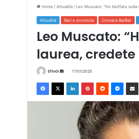
Home
/
Attualità
/
Leo Muscato: “Ho bluffato sulla l
Attualità
Bari e provincia
Cronaca Ba/Bat
Leo Muscato: “H
laurea, credete 
Invia
EffeGi
17/01/2025
un'email
Facebook
X
LinkedIn
Pinterest
Reddit
Messen
Co