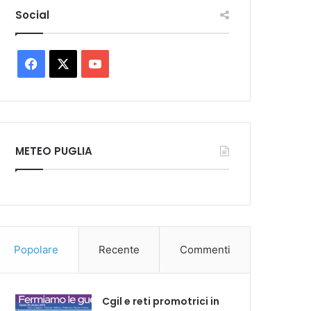
Social
Facebook
X
You
Tube
METEO PUGLIA
Popolare
Recente
Commenti
Cgil e reti promotrici in