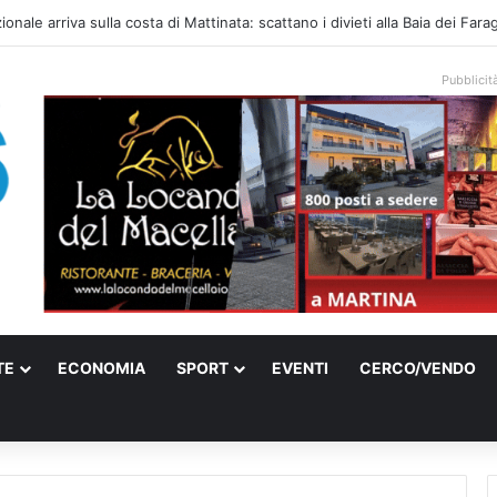
ati sulle spiagge libere, controlli a Vieste e Peschici: liberati oltre 5mila
Pubblicit
TE
ECONOMIA
SPORT
EVENTI
CERCO/VENDO