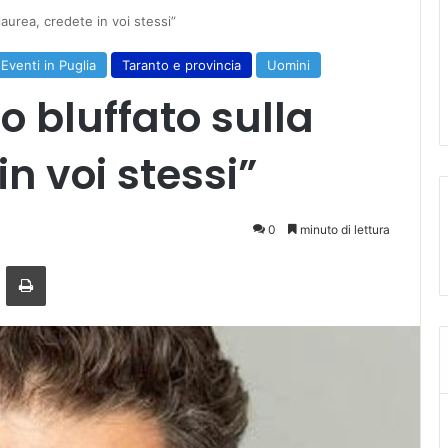
aurea, credete in voi stessi”
Eventi in Puglia
Taranto e provincia
Uomini
o bluffato sulla
in voi stessi”
0
minuto di lettura
ger
ndividi via mail
Stampa