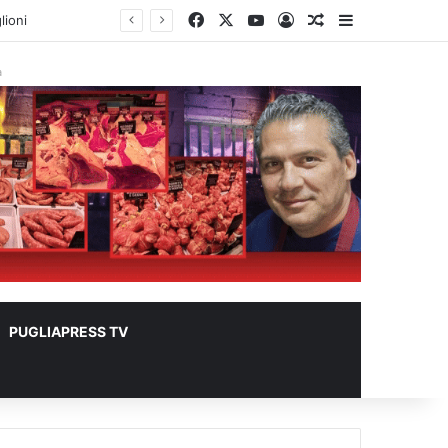
Facebook
X
You Tube
Accedi
Un articolo a ca
Barra lateral
 metri quadrati
à
PUGLIAPRESS TV