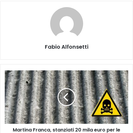
Fabio Alfonsetti
Martina
Franca,
stanziati
20
mila
euro
per
le
bonifiche
Martina Franca, stanziati 20 mila euro per le
dell'amianto