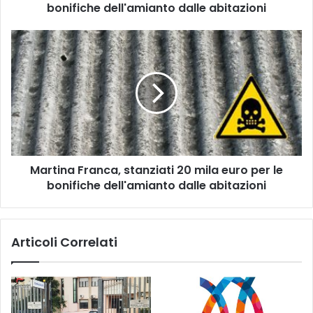
dalle
bonifiche dell'amianto dalle abitazioni
abitazioni
Martina
Franca,
stanziati
20
mila
euro
per
le
bonifiche
Martina Franca, stanziati 20 mila euro per le
dell'amianto
dalle
bonifiche dell'amianto dalle abitazioni
abitazioni
Articoli Correlati