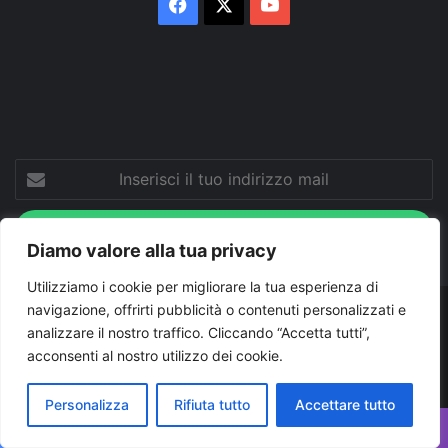
Facebook
X
You
Tube
Inserisci
il
tuo
indirizzo
Diamo valore alla tua privacy
mail
Utilizziamo i cookie per migliorare la tua esperienza di
navigazione, offrirti pubblicità o contenuti personalizzati e
© Copyright 2026, Tutti i diritti riservati |
© Copyright
analizzare il nostro traffico. Cliccando “Accetta tutti”,
Pugliapress - Quotidiano online editore associazione giornalisti
acconsenti al nostro utilizzo dei cookie.
riuniti registrato presso il tribunale di Taranto al n. 569/2000 del
Personalizza
Rifiuta tutto
Accettare tutto
24/10/2000. Direttore responsabile Antonio Rubino
Facebook
X
WhatsApp
Telegram
Viber