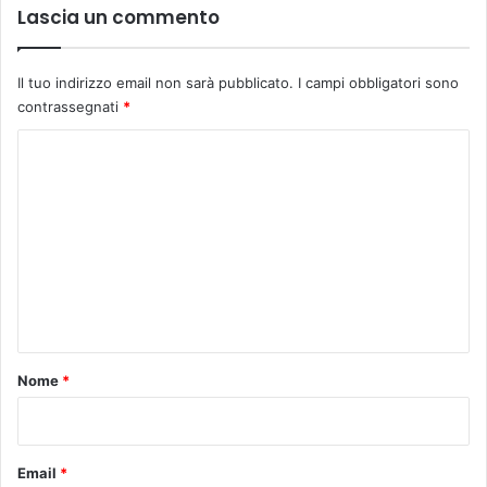
Lascia un commento
Il tuo indirizzo email non sarà pubblicato.
I campi obbligatori sono
contrassegnati
*
C
o
m
m
e
n
t
o
Nome
*
*
Email
*