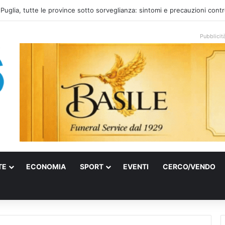
el mare: la voce di Taranto che incontra l’indie pop e racconta rinascite
Pubblicit
TE
ECONOMIA
SPORT
EVENTI
CERCO/VENDO