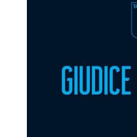
a
i
l