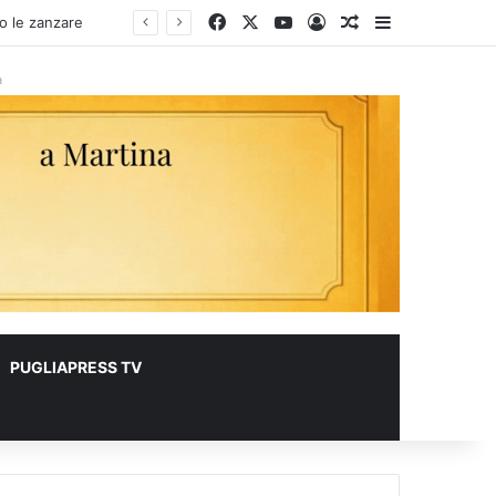
Facebook
X
You Tube
Accedi
Un articolo a c
Barra lateral
à
PUGLIAPRESS TV