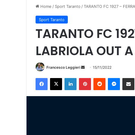
Home
/
Sport Taranto
/
TARANTO FC 1927 – FERR
Sport Taranto
TARANTO FC 192
LABRIOLA OUT A
Francesco Leggieri
I
15/11/2022
n
Facebook
X
LinkedIn
Pinterest
Reddit
Messenger
Condividi vi
v
i
a
u
n
'
e
m