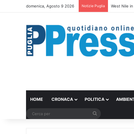
domenica, Agosto 9 2026
Notizie Puglia
La ragazza d
HOME
CRONACA
POLITICA
AMBIEN
Cerca
per