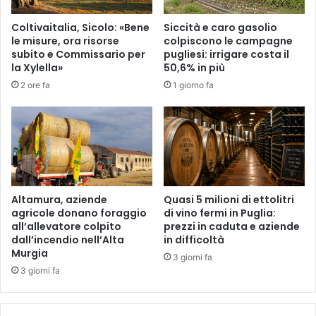
i
e
a
d
Coltivaitalia, Sicolo: «Bene
Siccità e caro gasolio
P
e
le misure, ora risorse
colpiscono le campagne
u
l
subito e Commissario per
pugliesi: irrigare costa il
g
2
la Xylella»
50,6% in più
l
0
2 ore fa
1 giorno fa
i
8
a
°
:
a
“
n
P
n
r
u
o
a
n
l
Altamura, aziende
Quasi 5 milioni di ettolitri
t
e
agricole donano foraggio
di vino fermi in Puglia:
i
all’allevatore colpito
prezzi in caduta e aziende
d
dall’incendio nell’Alta
in difficoltà
a
i
Murgia
l
f
3 giorni fa
l
o
3 giorni fa
a
n
m
d
o
a