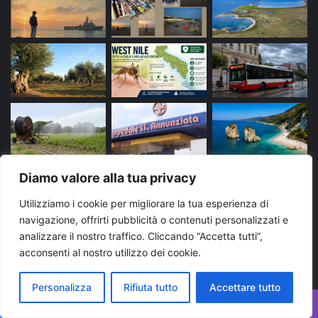
Diamo valore alla tua privacy
Tags
Utilizziamo i cookie per migliorare la tua esperienza di
navigazione, offrirti pubblicità o contenuti personalizzati e
arresto
bari
Brindisi
carabinieri
cronaca
analizzare il nostro traffico. Cliccando “Accetta tutti”,
acconsenti al nostro utilizzo dei cookie.
evidenza
Foggia
Lecce
Martina Franca
news
News Puglia
notizie
polizia di stato
puglia
Personalizza
Rifiuta tutto
Accettare tutto
Regione Puglia
taranto
Ultime notizie Puglia