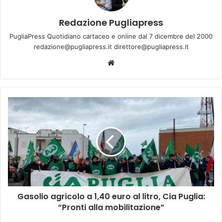
Redazione Pugliapress
PugliaPress Quotidiano cartaceo e online dal 7 dicembre del 2000
redazione@pugliapress.it direttore@pugliapress.it
We
bsi
te
G
a
s
o
l
i
o
a
g
Gasolio agricolo a 1,40 euro al litro, Cia Puglia:
r
“Pronti alla mobilitazione”
i
c