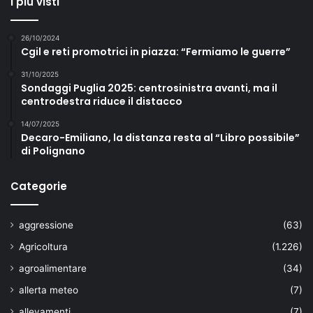
I più visti
26/10/2024
Cgil e reti promotrici in piazza: “Fermiamo le guerre”
31/10/2025
Sondaggi Puglia 2025: centrosinistra avanti, ma il
centrodestra riduce il distacco
14/07/2025
Decaro-Emiliano, la distanza resta al “Libro possibile”
di Polignano
Categorie
aggressione
(63)
Agricoltura
(1.226)
agroalimentare
(34)
allerta meteo
(7)
allevamenti
(7)