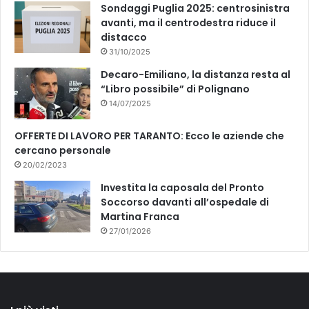
Sondaggi Puglia 2025: centrosinistra
b
avanti, ma il centrodestra riduce il
i
distacco
n
i
31/10/2025
e
Decaro-Emiliano, la distanza resta al
r
“Libro possibile” di Polignano
i
14/07/2025
OFFERTE DI LAVORO PER TARANTO: Ecco le aziende che
cercano personale
20/02/2023
Investita la caposala del Pronto
Soccorso davanti all’ospedale di
Martina Franca
27/01/2026