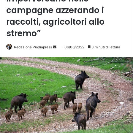
campagne azzerando i
raccolti, agricoltori allo
stremo”
Redazione Pugliapress
I
06/06/2022
3 minuti di lettura
n
v
i
a
u
n
'
e
m
a
i
l