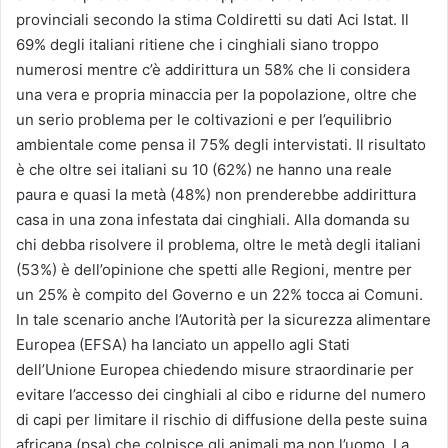
provinciali secondo la stima Coldiretti su dati Aci Istat. Il
69% degli italiani ritiene che i cinghiali siano troppo
numerosi mentre c’è addirittura un 58% che li considera
una vera e propria minaccia per la popolazione, oltre che
un serio problema per le coltivazioni e per l’equilibrio
ambientale come pensa il 75% degli intervistati. Il risultato
è che oltre sei italiani su 10 (62%) ne hanno una reale
paura e quasi la metà (48%) non prenderebbe addirittura
casa in una zona infestata dai cinghiali. Alla domanda su
chi debba risolvere il problema, oltre le metà degli italiani
(53%) è dell’opinione che spetti alle Regioni, mentre per
un 25% è compito del Governo e un 22% tocca ai Comuni.
In tale scenario anche l’Autorità per la sicurezza alimentare
Europea (EFSA) ha lanciato un appello agli Stati
dell’Unione Europea chiedendo misure straordinarie per
evitare l’accesso dei cinghiali al cibo e ridurne del numero
di capi per limitare il rischio di diffusione della peste suina
africana (psa) che colpisce gli animali ma non l’uomo. La