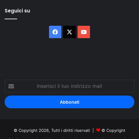
Seguici su
Facebook
X
You
Tube
Inserisci
il
tuo
indirizzo
mail
© Copyright 2026, Tutti i diritti riservati |
© Copyright