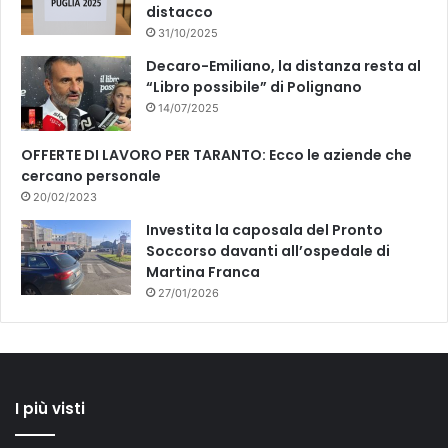
N
distacco
I
31/10/2025
T
Decaro-Emiliano, la distanza resta al
A
“Libro possibile” di Polignano
L
14/07/2025
Y
"
OFFERTE DI LAVORO PER TARANTO: Ecco le aziende che
cercano personale
20/02/2023
Investita la caposala del Pronto
Soccorso davanti all’ospedale di
Martina Franca
27/01/2026
I più visti