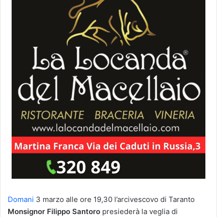
Domani
3 marzo alle ore 19,30 l’arcivescovo di Taranto
Monsignor Filippo Santoro
presiederà la veglia di