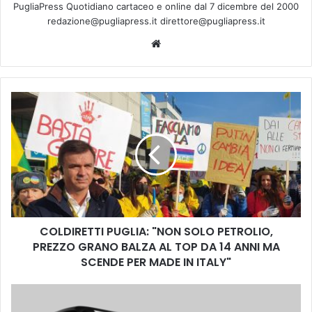
PugliaPress Quotidiano cartaceo e online dal 7 dicembre del 2000
redazione@pugliapress.it direttore@pugliapress.it
We
bsi
te
C
O
L
D
I
R
E
T
T
COLDIRETTI PUGLIA: "NON SOLO PETROLIO,
I
PREZZO GRANO BALZA AL TOP DA 14 ANNI MA
P
U
SCENDE PER MADE IN ITALY"
G
L
L
I
A