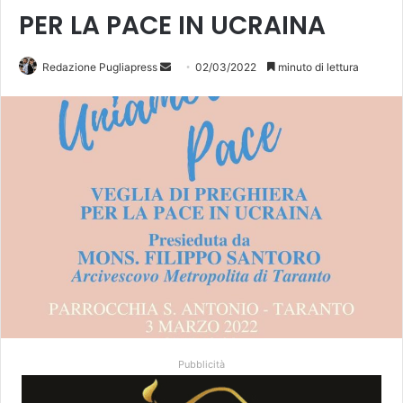
PER LA PACE IN UCRAINA
Redazione Pugliapress
I
02/03/2022
minuto di lettura
n
v
i
a
u
n
'
e
m
a
i
l
Pubblicità