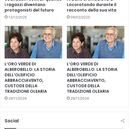
E
I
i ragazzi diventano
Locorotondo durante il
Z
M
protagonisti del futuro
racconto della sua vita
Z
E
13/12/2025
06/02/2025
O
N
G
T
R
I
A
G
N
R
O
A
B
T
A
U
L’ORO VERDE DI
L’ORO VERDE DI
L
I
ALBEROBELLO: LA STORIA
ALBEROBELLO: LA STORIA
Z
T
DELL’OLEIFICIO
DELL’OLEIFICIO
A
ABBRACCIAVENTO,
ABBRACCIAVENTO,
I
CUSTODE DELLA
CUSTODE DELLA
A
A
TRADIZIONE OLEARIA
TRADIZIONE OLEARIA
L
C
T
H
29/11/2024
29/11/2024
O
I
P
A
D
R
Social
A
R
1
I