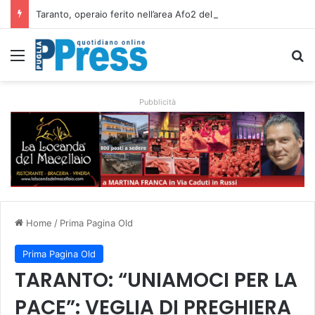
Taranto, operaio ferito nell’area Afo2 dell’ex Ilva: ricoverato in codice rosso
Menu
C
Pubblicità
Home
/
Prima Pagina Old
Prima Pagina Old
TARANTO: “UNIAMOCI PER LA
PACE”: VEGLIA DI PREGHIERA