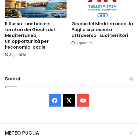
O
i
N
a
A
T
Il flusso turistico nei
Giochi del Mediterraneo, la
O
territori dei Giochi del
Puglia si presenta
Mediterraneo,
attraverso i suoi territori
!
un’opportunità per
3 giorni fa
l’economia locale
3 giorni fa
Social
F
X
Y
a
o
c
u
METEO PUGLIA
e
T