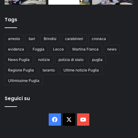
Tags
arresto
bari
Brindisi
carabinieri
cronaca
evidenza
Foggia
Lecce
Martina Franca
news
News Puglia
notizie
polizia di stato
puglia
Regione Puglia
taranto
Ultime notizie Puglia
Ultimissime Puglia
Seguici su
Facebook
X
You
Tube