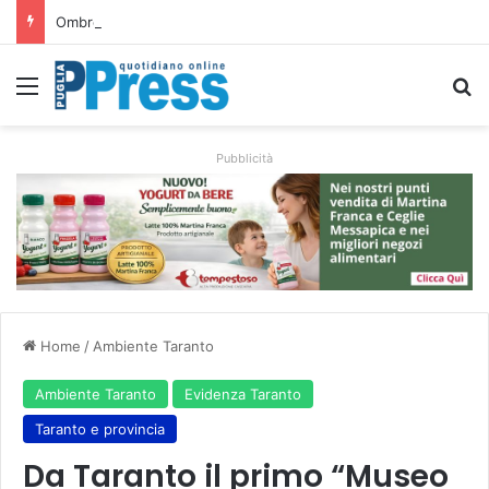
Ombrelloni lasciati sulle spiagge libere, controlli a Vieste e Peschici: liberati oltre 5mila metri quadrati
Menu
C
Pubblicità
Home
/
Ambiente Taranto
Ambiente Taranto
Evidenza Taranto
Taranto e provincia
Da Taranto il primo “Museo