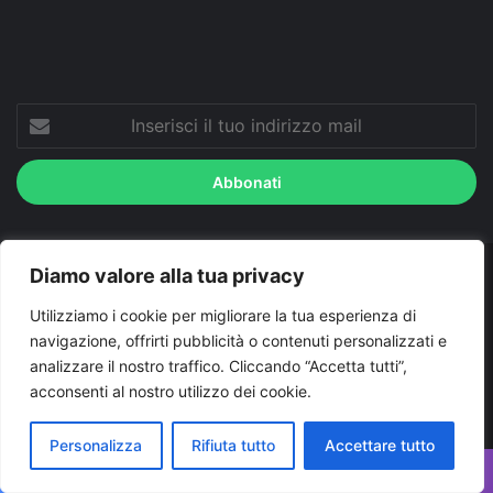
Inserisci
il
tuo
indirizzo
mail
Diamo valore alla tua privacy
© Copyright 2026, Tutti i diritti riservati |
© Copyright
Utilizziamo i cookie per migliorare la tua esperienza di
Pugliapress - Quotidiano online editore associazione giornalisti
navigazione, offrirti pubblicità o contenuti personalizzati e
riuniti registrato presso il tribunale di Taranto al n. 569/2000 del
analizzare il nostro traffico. Cliccando “Accetta tutti”,
24/10/2000. Direttore responsabile Antonio Rubino
acconsenti al nostro utilizzo dei cookie.
Cerco/Vendo
Offerte di lavoro Puglia
Archivio
Contatti
Personalizza
Rifiuta tutto
Accettare tutto
Cookies Policy
Privacy Policy
Info pubblicità elettorale