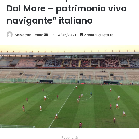
Dal Mare – patrimonio vivo
navigante” italiano
Salvatore Perillo
I
14/06/2021
2 minuti di lettura
n
v
i
a
u
n
'
e
m
a
i
l
Pubblicità