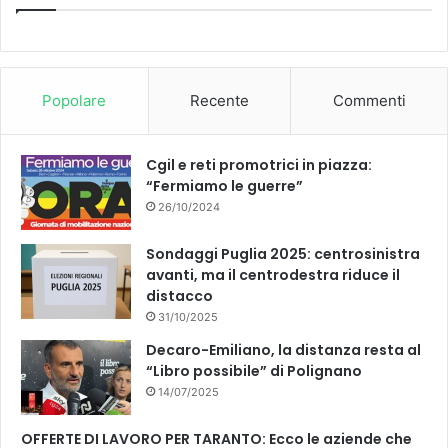
b
u
o
b
Popolare
Recente
Commenti
o
e
k
Cgil e reti promotrici in piazza:
“Fermiamo le guerre”
26/10/2024
Sondaggi Puglia 2025: centrosinistra
avanti, ma il centrodestra riduce il
distacco
31/10/2025
Decaro-Emiliano, la distanza resta al
“Libro possibile” di Polignano
14/07/2025
OFFERTE DI LAVORO PER TARANTO: Ecco le aziende che