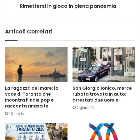
R
Rimettersi in gioco in piena pandemia
i
N
i
A
n
I
g
Articoli Correlati
N
i
C
o
V
c
I
o
N
i
C
n
E
p
N
i
D
e
La ragazza del mare: la
San Giorgio Ionico, merce
O
n
voce di Taranto che
rubata trovata in auto:
I
a
incontra l’indie pop e
arrestati due uomini
L
p
racconta rinascite
2 giorni fa
C
a
10 ore fa
A
n
M
d
P
e
I
m