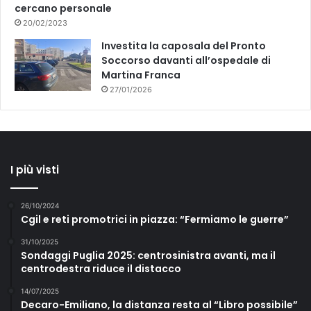
cercano personale
20/02/2023
Investita la caposala del Pronto
Soccorso davanti all’ospedale di
Martina Franca
27/01/2026
I più visti
26/10/2024
Cgil e reti promotrici in piazza: “Fermiamo le guerre”
31/10/2025
Sondaggi Puglia 2025: centrosinistra avanti, ma il
centrodestra riduce il distacco
14/07/2025
Decaro-Emiliano, la distanza resta al “Libro possibile”