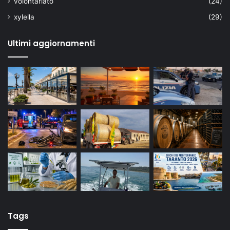
volontariato
(24)
xylella
(29)
Ultimi aggiornamenti
Tags