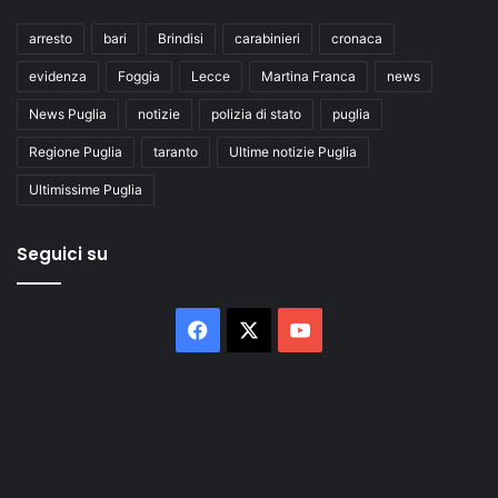
arresto
bari
Brindisi
carabinieri
cronaca
evidenza
Foggia
Lecce
Martina Franca
news
News Puglia
notizie
polizia di stato
puglia
Regione Puglia
taranto
Ultime notizie Puglia
Ultimissime Puglia
Seguici su
Facebook
X
You
Tube