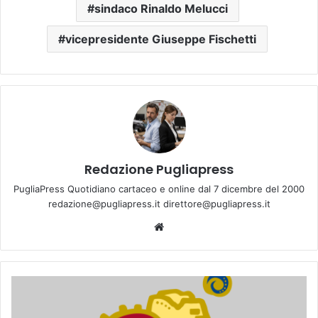
sindaco Rinaldo Melucci
vicepresidente Giuseppe Fischetti
Redazione Pugliapress
PugliaPress Quotidiano cartaceo e online dal 7 dicembre del 2000
redazione@pugliapress.it direttore@pugliapress.it
We
bsi
te
U
n
c