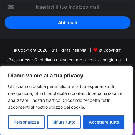
Inserisci
il
tuo
indirizzo
mail
© Copyright 2026, Tutti i diritti riservati |
© Copyright
Pugliapress - Quotidiano online editore associazione giornalisti
riuniti registrato presso il tribunale di Taranto al n. 569/2000 del
Diamo valore alla tua privacy
24/10/2000. Direttore responsabile Antonio Rubino
Utilizziamo i cookie per migliorare la tua esperienza di
Cerco/Vendo
Offerte di lavoro Puglia
Archivio
Contatti
navigazione, offrirti pubblicità o contenuti personalizzati e
Cookies Policy
Privacy Policy
Info pubblicità elettorale
analizzare il nostro traffico. Cliccando “Accetta tutti”,
acconsenti al nostro utilizzo dei cookie.
Facebook
X
You
Personalizza
Rifiuta tutto
Accettare tutto
Tube