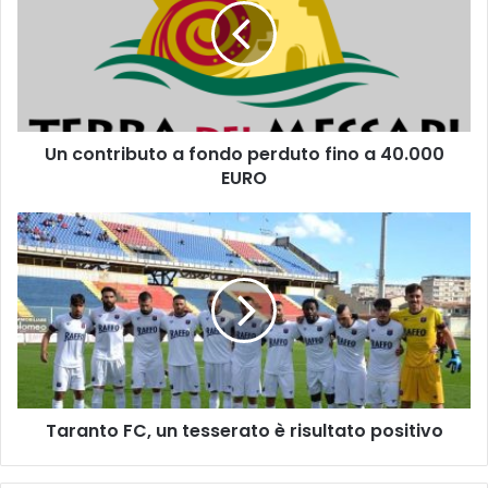
o
n
t
r
i
b
Un contributo a fondo perduto fino a 40.000
u
EURO
t
o
a
T
f
a
o
r
n
a
d
n
o
t
p
o
e
F
r
C
d
Taranto FC, un tesserato è risultato positivo
,
u
u
t
n