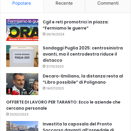
Popolare
Recente
Commenti
o
e
k
Cgil e reti promotrici in piazza:
“Fermiamo le guerre”
26/10/2024
Sondaggi Puglia 2025: centrosinistra
avanti, ma il centrodestra riduce il
distacco
31/10/2025
Decaro-Emiliano, la distanza resta al
“Libro possibile” di Polignano
14/07/2025
OFFERTE DI LAVORO PER TARANTO: Ecco le aziende che
cercano personale
20/02/2023
Investita la caposala del Pronto
Soccorso davanti all’ospedale di