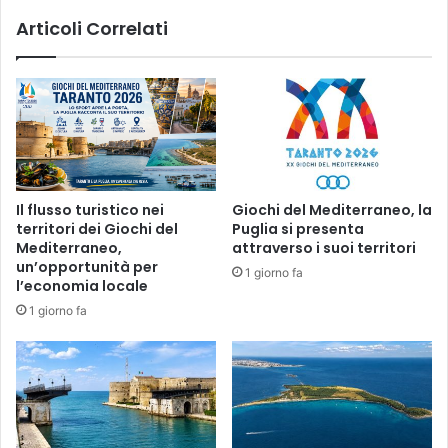
o
t
Articoli Correlati
f
e
i
s
n
s
o
e
a
r
a
4
t
0
o
.
è
Il flusso turistico nei
Giochi del Mediterraneo, la
0
r
territori dei Giochi del
Puglia si presenta
0
i
Mediterraneo,
attraverso i suoi territori
0
s
un’opportunità per
1 giorno fa
E
u
l’economia locale
U
l
1 giorno fa
R
t
O
a
t
o
p
o