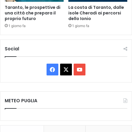
s
Taranto, le prospettive di
La costa di Taranto, dalle
i
una città che prepara il
isole Cheradi ai percorsi
t
proprio futuro
dello Ionio
i
v
1 giorno fa
1 giorno fa
o
Social
F
X
Y
a
o
c
u
METEO PUGLIA
e
T
b
u
o
b