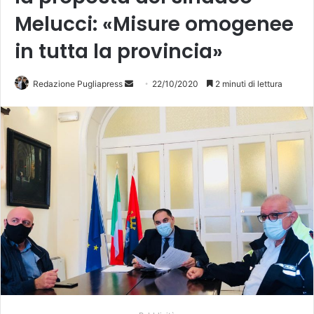
Melucci: «Misure omogenee
in tutta la provincia»
Redazione Pugliapress
I
22/10/2020
2 minuti di lettura
n
v
i
a
u
n
'
e
m
a
i
l