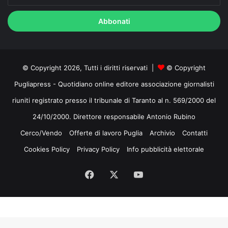
il
tuo
indirizzo
mail
© Copyright 2026, Tutti i diritti riservati |
© Copyright
Pugliapress - Quotidiano online editore associazione giornalisti
riuniti registrato presso il tribunale di Taranto al n. 569/2000 del
24/10/2000. Direttore responsabile Antonio Rubino
Cerco/Vendo
Offerte di lavoro Puglia
Archivio
Contatti
Cookies Policy
Privacy Policy
Info pubblicità elettorale
Facebook
X
You
Tube