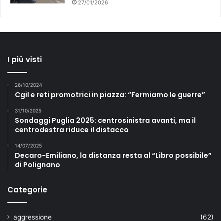
27/01/2026
i
t
t
a
,
I più visti
d
e
n
26/10/2024
u
Cgil e reti promotrici in piazza: “Fermiamo le guerre”
n
c
31/10/2025
Sondaggi Puglia 2025: centrosinistra avanti, ma il
i
centrodestra riduce il distacco
a
t
14/07/2025
i
Decaro-Emiliano, la distanza resta al “Libro possibile”
di Polignano
Categorie
aggressione
(62)