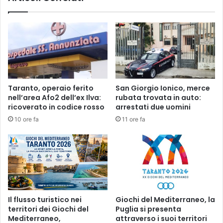
p
n
r
a
o
(
g
B
e
R
t
)
t
:
o
Taranto, operaio ferito
San Giorgio Ionico, merce
"
A
nell’area Afo2 dell’ex Ilva:
rubata trovata in auto:
M
v
ricoverato in codice rosso
arrestati due uomini
a
e
10 ore fa
11 ore fa
s
v
s
a
e
n
r
o
i
a
e
s
2
p
.
o
Il flusso turistico nei
Giochi del Mediterraneo, la
0
r
territori dei Giochi del
Puglia si presenta
"
t
Mediterraneo,
attraverso i suoi territori