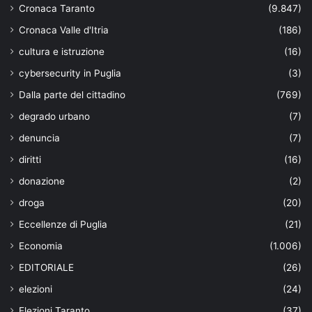
Cronaca Taranto
(9.847)
Cronaca Valle d'Itria
(186)
cultura e istruzione
(16)
cybersecurity in Puglia
(3)
Dalla parte del cittadino
(769)
degrado urbano
(7)
denuncia
(7)
diritti
(16)
donazione
(2)
droga
(20)
Eccellenze di Puglia
(21)
Economia
(1.006)
EDITORIALE
(26)
elezioni
(24)
Elezioni Taranto
(37)