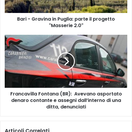
a
v
Bari - Gravina in Puglia: parte il progetto
i
"Masserie 2.0"
n
a
i
F
n
r
P
a
u
n
g
c
l
a
i
v
a
i
:
l
p
Francavilla Fontana (BR): Avevano asportato
l
a
denaro contante e assegni dall’interno di una
a
r
F
ditta, denunciati
t
o
e
n
i
t
Articoli Correlati
l
a