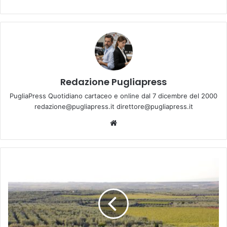
Redazione Pugliapress
PugliaPress Quotidiano cartaceo e online dal 7 dicembre del 2000
redazione@pugliapress.it direttore@pugliapress.it
We
bsi
te
B
a
r
i
-
G
r