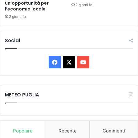
un’opportunità per
a
2 giorni fa
l’economia locale
t
o
2 giorni fa
d
e
n
Social
a
r
o
c
F
X
Y
o
a
o
n
t
c
u
a
n
METEO PUGLIA
e
T
t
e
b
u
e
a
o
b
s
Popolare
Recente
Commenti
s
o
e