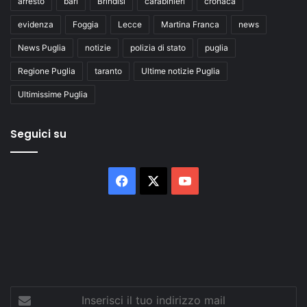
arresto
bari
Brindisi
carabinieri
cronaca
evidenza
Foggia
Lecce
Martina Franca
news
News Puglia
notizie
polizia di stato
puglia
Regione Puglia
taranto
Ultime notizie Puglia
Ultimissime Puglia
Seguici su
Facebook
X
You
Tube
Inserisci