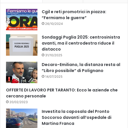
e
g
k
Cgil e reti promotrici in piazza:
n
“Fermiamo le guerre”
i
26/10/2024
d
a
l
Sondaggi Puglia 2025: centrosinistra
l
avanti, ma il centrodestra riduce il
’
distacco
i
31/10/2025
n
Decaro-Emiliano, la distanza resta al
t
“Libro possibile” di Polignano
e
14/07/2025
r
n
OFFERTE DI LAVORO PER TARANTO: Ecco le aziende che
o
cercano personale
d
20/02/2023
i
u
Investita la caposala del Pronto
n
Soccorso davanti all’ospedale di
a
Martina Franca
d