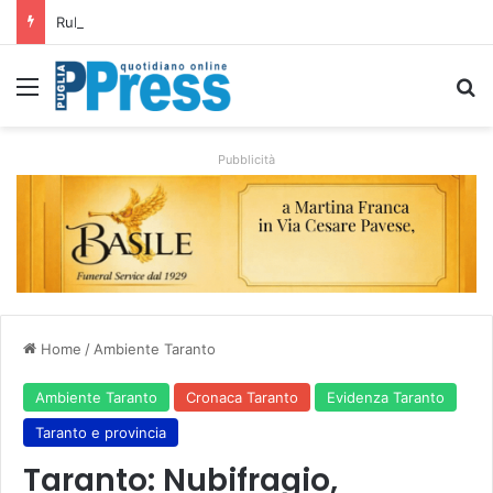
Rubano strumenti e farmaci ai medici dei migranti a Bari: ferme le visite a Nardò
Menu
C
Pubblicità
Home
/
Ambiente Taranto
Ambiente Taranto
Cronaca Taranto
Evidenza Taranto
Taranto e provincia
Taranto: Nubifragio,