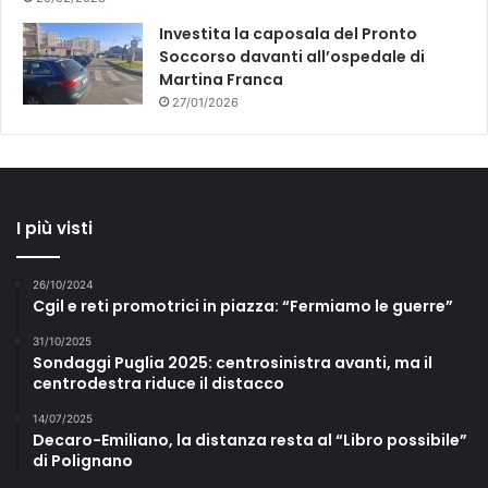
Investita la caposala del Pronto
Soccorso davanti all’ospedale di
Martina Franca
27/01/2026
I più visti
26/10/2024
Cgil e reti promotrici in piazza: “Fermiamo le guerre”
31/10/2025
Sondaggi Puglia 2025: centrosinistra avanti, ma il
centrodestra riduce il distacco
14/07/2025
Decaro-Emiliano, la distanza resta al “Libro possibile”
di Polignano