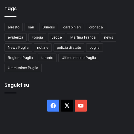
Tags
arresto
bari
Brindisi
carabinieri
cronaca
evidenza
Foggia
Lecce
Martina Franca
news
News Puglia
notizie
polizia di stato
puglia
Regione Puglia
taranto
Ultime notizie Puglia
Ultimissime Puglia
Seguici su
Facebook
X
You
Tube