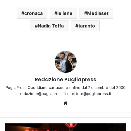
cronaca
le iene
Mediaset
Nadia Toffa
taranto
Redazione Pugliapress
PugliaPress Quotidiano cartaceo e online dal 7 dicembre del 2000
redazione@pugliapress.it direttore@pugliapress.it
We
bsi
te
T