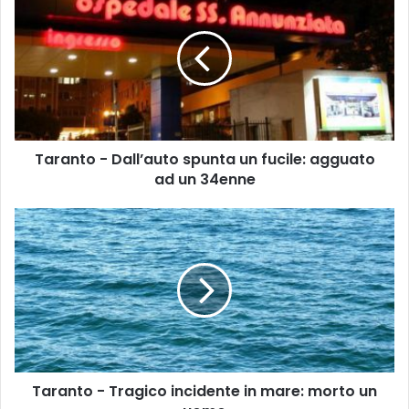
a
r
a
n
t
o
-
D
Taranto - Dall’auto spunta un fucile: agguato
a
ad un 34enne
l
l
’
T
a
a
u
r
t
a
o
n
s
t
p
o
u
-
n
T
t
Taranto - Tragico incidente in mare: morto un
r
a