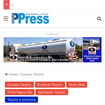
Rubano strumenti e farmaci ai medici dei migranti a Bari: ferme le visite a Nardò
Menu
C
Pubblicità
Home
/
Cronaca Taranto
Cronaca Taranto
Evidenza Taranto
News Italia
Prima Pagina Old
Spettacolo Taranto
Taranto e provincia