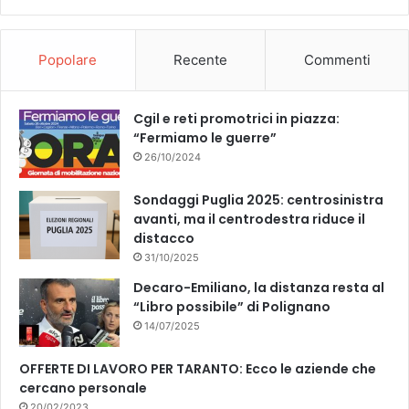
b
u
o
b
Popolare
Recente
Commenti
o
e
k
Cgil e reti promotrici in piazza:
“Fermiamo le guerre”
26/10/2024
Sondaggi Puglia 2025: centrosinistra
avanti, ma il centrodestra riduce il
distacco
31/10/2025
Decaro-Emiliano, la distanza resta al
“Libro possibile” di Polignano
14/07/2025
OFFERTE DI LAVORO PER TARANTO: Ecco le aziende che
cercano personale
20/02/2023