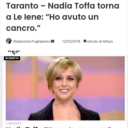
Taranto – Nadia Toffa torna
a Le Iene: “Ho avuto un
cancro.”
Redazione Pugliapress
I
12/02/2018
minuto di lettura
n
v
i
a
u
n
'
e
m
a
i
l