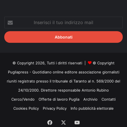
Inserisci
il
tuo
indirizzo
mail
© Copyright 2026, Tutti i diritti riservati |
© Copyright
Pugliapress - Quotidiano online editore associazione giornalisti
riuniti registrato presso il tribunale di Taranto al n. 569/2000 del
24/10/2000. Direttore responsabile Antonio Rubino
Cerco/Vendo
Offerte di lavoro Puglia
Archivio
Contatti
Cookies Policy
Privacy Policy
Info pubblicità elettorale
Facebook
X
You