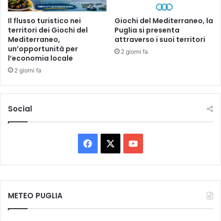
4
o
e
r
Il flusso turistico nei
Giochi del Mediterraneo, la
n
t
territori dei Giochi del
Puglia si presenta
n
o
Mediterraneo,
attraverso i suoi territori
e
un’opportunità per
u
2 giorni fa
l’economia locale
n
u
2 giorni fa
o
m
o
Social
F
X
Y
a
o
c
u
METEO PUGLIA
e
T