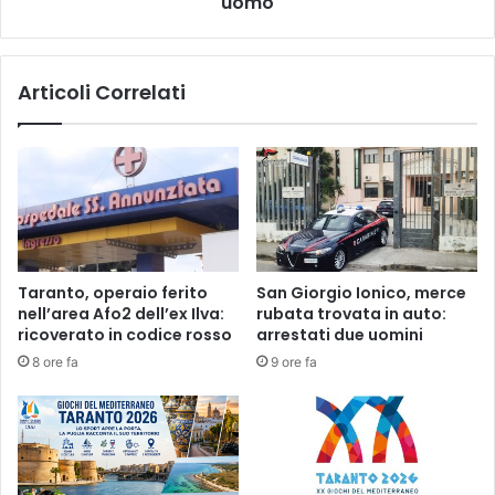
uomo
a
u
g
n
i
f
c
Articoli Correlati
u
o
c
i
i
n
l
c
e
i
:
d
a
e
g
n
g
t
Taranto, operaio ferito
San Giorgio Ionico, merce
u
e
nell’area Afo2 dell’ex Ilva:
rubata trovata in auto:
a
i
ricoverato in codice rosso
arrestati due uomini
t
n
8 ore fa
9 ore fa
o
m
a
a
d
r
u
e
n
:
3
m