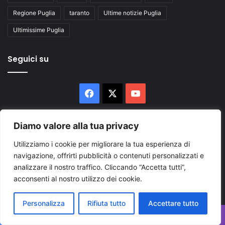
Regione Puglia
taranto
Ultime notizie Puglia
Ultimissime Puglia
Seguici su
Facebook
X
You
Tube
Diamo valore alla tua privacy
Utilizziamo i cookie per migliorare la tua esperienza di
navigazione, offrirti pubblicità o contenuti personalizzati e
analizzare il nostro traffico. Cliccando “Accetta tutti”,
Inserisci
acconsenti al nostro utilizzo dei cookie.
il
tuo
Personalizza
Rifiuta tutto
Accettare tutto
indirizzo
mail