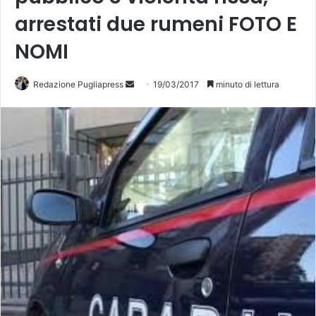
arrestati due rumeni FOTO E
NOMI
Redazione Pugliapress
I
19/03/2017
minuto di lettura
n
v
i
a
u
n
'
e
m
a
i
l