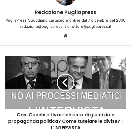
Redazione Pugliapress
PugliaPress Quotidiano cartaceo e online dal 7 dicembre del 2000
redazione@pugliapress.it direttore@pugliapress.it
We
bsi
te
C
a
s
i
C
u
c
c
h
Casi Cucchi e Uva: richiesta di giustizia o
i
propaganda politica? Come tutelare le divise? |
e
U
L'INTERVISTA