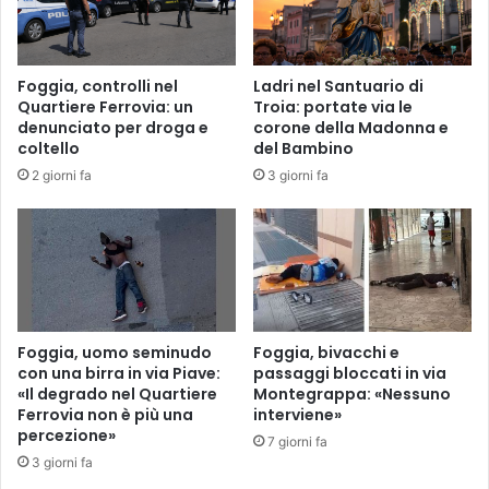
e
a
t
o
t
p
o
Foggia, controlli nel
Ladri nel Santuario di
r
r
Quartiere Ferrovia: un
Troia: portate via le
o
i
denunciato per droga e
corone della Madonna e
p
f
coltello
del Bambino
a
u
2 giorni fa
3 giorni fa
g
n
a
z
n
i
d
o
a
n
p
a
o
l
l
i
Foggia, uomo seminudo
Foggia, bivacchi e
i
z
con una birra in via Piave:
passaggi bloccati in via
t
«Il degrado nel Quartiere
Montegrappa: «Nessuno
z
i
Ferrovia non è più una
interviene»
a
percezione»
c
z
7 giorni fa
a
i
3 giorni fa
?
o