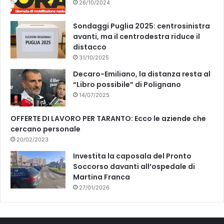
26/10/2024
|
f
L
a
'
Sondaggi Puglia 2025: centrosinistra
z
I
avanti, ma il centrodestra riduce il
i
N
distacco
o
T
n
31/10/2025
E
e
Decaro-Emiliano, la distanza resta al
R
d
“Libro possibile” di Polignano
V
e
14/07/2025
I
l
S
S
OFFERTE DI LAVORO PER TARANTO: Ecco le aziende che
T
i
cercano personale
A
n
20/02/2023
d
a
Investita la caposala del Pronto
c
Soccorso davanti all’ospedale di
o
Martina Franca
L
27/01/2026
a
n
d