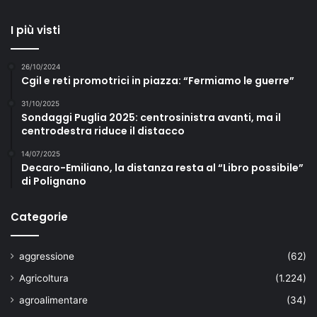
e
l
I più visti
l
a
26/10/2024
Cgil e reti promotrici in piazza: “Fermiamo le guerre”
31/10/2025
Sondaggi Puglia 2025: centrosinistra avanti, ma il
centrodestra riduce il distacco
14/07/2025
Decaro-Emiliano, la distanza resta al “Libro possibile”
di Polignano
Categorie
aggressione
(62)
Agricoltura
(1.224)
agroalimentare
(34)