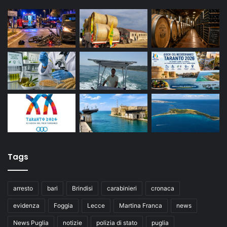
Tags
arresto
bari
Brindisi
carabinieri
cronaca
evidenza
Foggia
Lecce
Martina Franca
news
News Puglia
notizie
polizia di stato
puglia