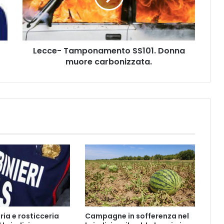
-
T
a
m
Lecce- Tamponamento SS101. Donna
p
muore carbonizzata.
o
n
a
m
e
n
t
o
S
S
1
0
1
.
D
ria e rosticceria
Campagne in sofferenza nel
o