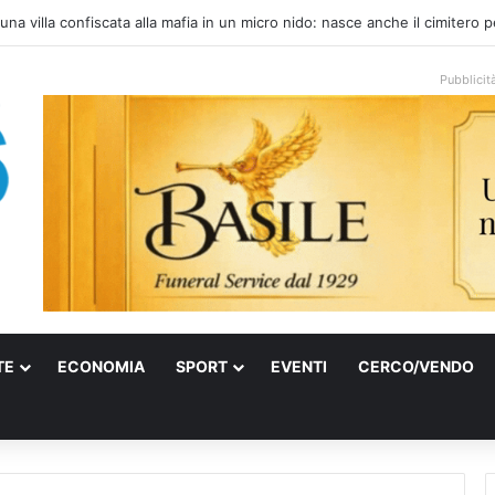
ti e farmaci ai medici dei migranti a Bari: ferme le visite a Nardò
Pubblicit
TE
ECONOMIA
SPORT
EVENTI
CERCO/VENDO