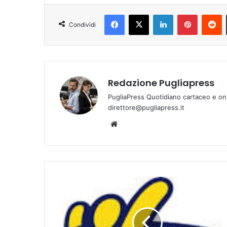
Facebook
X
LinkedIn
Pinterest
Reddit
Condividi
Redazione Pugliapress
PugliaPress Quotidiano cartaceo e on
direttore@pugliapress.it
We
bsi
te
L
e
c
c
e