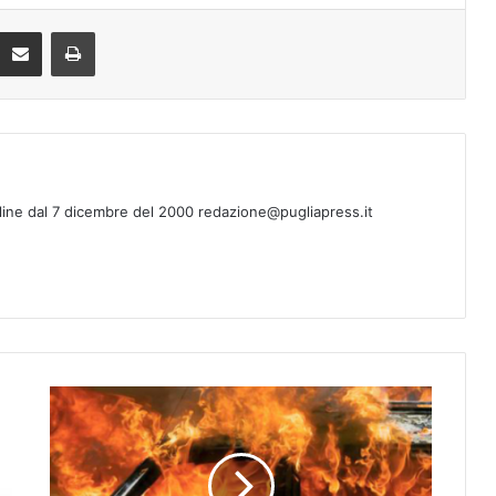
Condividi via mail
Stampa
line dal 7 dicembre del 2000 redazione@pugliapress.it
L
e
c
c
e