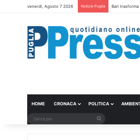
venerdì, Agosto 7 2026
Notizie Puglia
Rubano strumen
HOME
CRONACA
POLITICA
AMBIEN
Cerca
per