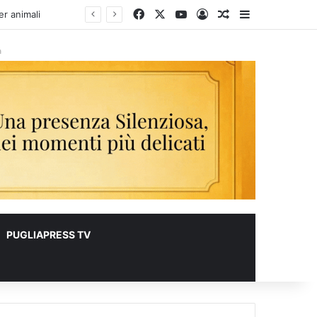
Facebook
X
You Tube
Accedi
Un articolo a c
Barra lateral
à
PUGLIAPRESS TV