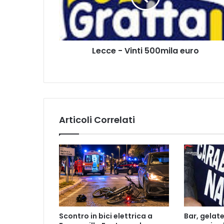
-
V
i
n
Lecce - Vinti 500mila euro
t
i
5
0
0
m
i
Articoli Correlati
l
a
e
u
r
o
Scontro in bici elettrica a
Bar, gelate