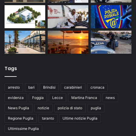
Tags
arresto
bari
Brindisi
carabinieri
cronaca
evidenza
Foggia
Lecce
Martina Franca
news
News Puglia
notizie
polizia di stato
puglia
Regione Puglia
taranto
Ultime notizie Puglia
Ultimissime Puglia