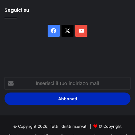
Seguici su
Facebook
X
You
Tube
Inserisci
il
tuo
indirizzo
mail
© Copyright 2026, Tutti i diritti riservati |
© Copyright