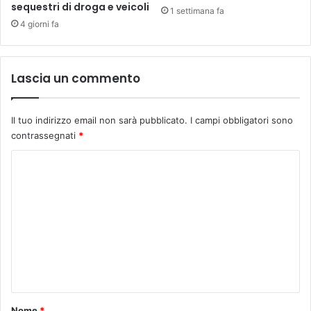
l
sequestri di droga e veicoli
V
1 settimana fa
t
M
4 giorni fa
a
o
t
s
o
t
Lascia un commento
d
r
e
a
l
d
Il tuo indirizzo email non sarà pubblicato.
I campi obbligatori sono
l
e
contrassegnati
*
e
l
p
P
C
r
r
i
o
e
m
s
m
a
e
m
r
p
i
e
e
e
n
i
n
t
P
o
Nome
*