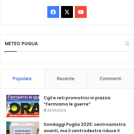
F
X
Y
a
o
c
u
METEO PUGLIA
e
T
b
u
o
b
Popolare
Recente
Commenti
o
e
k
Cgil e reti promotrici in piazza:
“Fermiamo le guerre”
26/10/2024
Sondaggi Puglia 2025: centrosinistra
avanti, ma il centrodestra riduce il