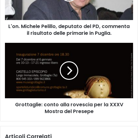
M
i
c
h
L'on. Michele Pelillo, deputato del PD, commenta
e
il risultato delle primarie in Puglia.
l
e
P
G
e
r
l
o
i
t
l
t
l
a
o
g
,
l
d
i
e
Grottaglie: conto alla rovescia per la XXXV
e
p
Mostra del Presepe
:
u
c
t
o
a
n
Articoli Correlati
t
t