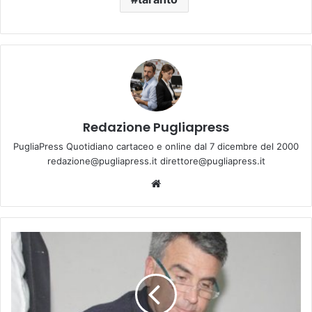
Redazione Pugliapress
PugliaPress Quotidiano cartaceo e online dal 7 dicembre del 2000
redazione@pugliapress.it direttore@pugliapress.it
We
bsi
te
L
'
o
n
.