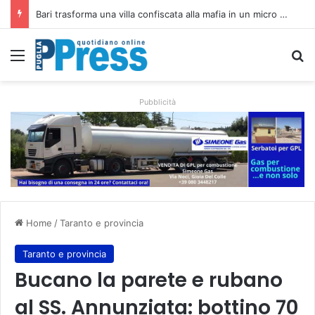
Rubano strumenti e farmaci ai medici dei migranti a Bari: ferme le visite a Nardò
Menu
C
Pubblicità
Home
/
Taranto e provincia
Taranto e provincia
Bucano la parete e rubano
al SS. Annunziata: bottino 70