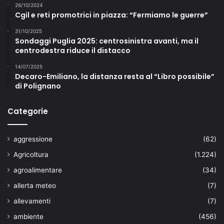
26/10/2024
Cgil e reti promotrici in piazza: “Fermiamo le guerre”
31/10/2025
Sondaggi Puglia 2025: centrosinistra avanti, ma il
centrodestra riduce il distacco
14/07/2025
Decaro-Emiliano, la distanza resta al “Libro possibile”
di Polignano
Categorie
aggressione
(62)
Agricoltura
(1.224)
agroalimentare
(34)
allerta meteo
(7)
allevamenti
(7)
ambiente
(456)