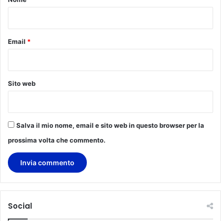
u
g
*
l
i
Email
*
a
.
Sito web
Salva il mio nome, email e sito web in questo browser per la
prossima volta che commento.
Social