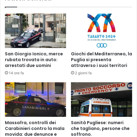
o
o
d
a
e
l
l
l
P
a
D
r
,
o
c
v
San Giorgio Ionico, merce
Giochi del Mediterraneo, la
o
e
rubata trovata in auto:
Puglia si presenta
m
s
arrestati due uomini
attraverso i suoi territori
m
c
14 ore fa
2 giorni fa
e
i
n
a
t
p
a
e
i
r
l
l
r
a
i
X
Massafra, controlli dei
Sanità Pugliese: numeri
s
X
Carabinieri contro la mala
che tagliano, persone che
u
X
movida: due denunce e
soffrono.