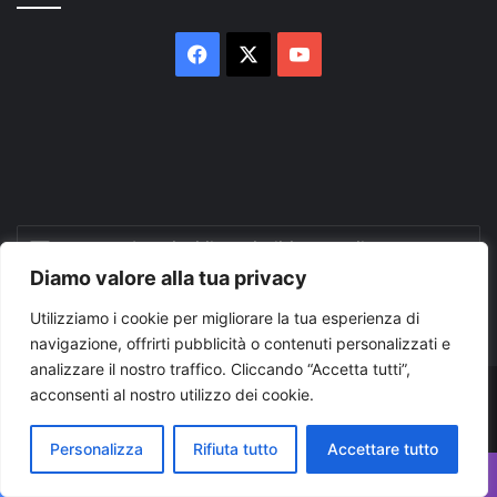
Facebook
X
You
Tube
Inserisci
il
Diamo valore alla tua privacy
tuo
indirizzo
Utilizziamo i cookie per migliorare la tua esperienza di
mail
navigazione, offrirti pubblicità o contenuti personalizzati e
analizzare il nostro traffico. Cliccando “Accetta tutti”,
acconsenti al nostro utilizzo dei cookie.
© Copyright 2026, Tutti i diritti riservati |
© Copyright
Pugliapress - Quotidiano online editore associazione giornalisti
Personalizza
Rifiuta tutto
Accettare tutto
riuniti registrato presso il tribunale di Taranto al n. 569/2000 del