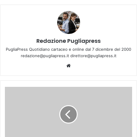
Redazione Pugliapress
PugliaPress Quotidiano cartaceo e online dal 7 dicembre del 2000
redazione@pugliapress.it direttore@pugliapress.it
We
bsi
te
M
a
r
t
i
n
a
: