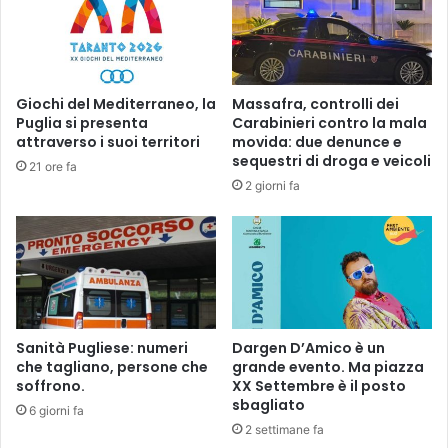
a
o
l
p
t
e
a
r
i
t
Giochi del Mediterraneo, la
Massafra, controlli dei
l
e
Puglia si presenta
Carabinieri contro la mala
r
n
attraverso i suoi territori
movida: due denunce e
i
t
sequestri di droga e veicoli
21 ore fa
s
a
2 giorni fa
u
t
l
o
t
o
a
m
t
i
o
c
.
i
I
d
Sanità Pugliese: numeri
Dargen D’Amico è un
n
che tagliano, persone che
grande evento. Ma piazza
i
soffrono.
XX Settembre è il posto
i
o
sbagliato
z
6 giorni fa
i
2 settimane fa
a