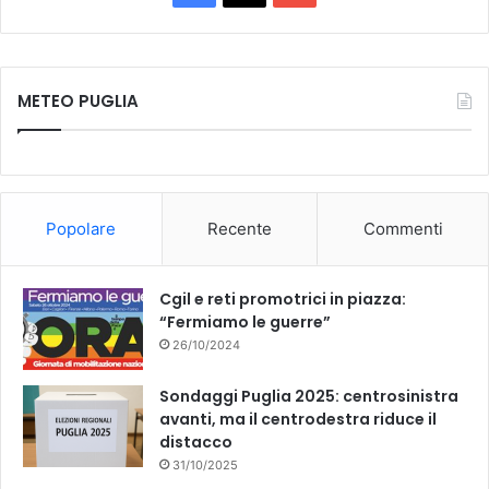
a
o
c
u
METEO PUGLIA
e
T
b
u
o
b
Popolare
Recente
Commenti
o
e
k
Cgil e reti promotrici in piazza:
“Fermiamo le guerre”
26/10/2024
Sondaggi Puglia 2025: centrosinistra
avanti, ma il centrodestra riduce il
distacco
31/10/2025