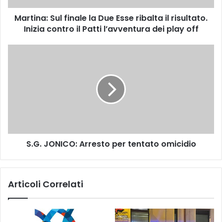
S
Martina: Sul finale la Due Esse ribalta il risultato.
u
Inizia contro il Patti l’avventura dei play off
l
f
i
S
n
.
a
G
l
.
e
J
l
O
a
N
D
I
u
C
e
S.G. JONICO: Arresto per tentato omicidio
O
E
:
s
A
s
r
Articoli Correlati
e
r
r
e
i
s
b
t