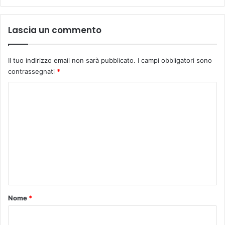
c
o
Lascia un commento
n
t
r
Il tuo indirizzo email non sarà pubblicato.
I campi obbligatori sono
o
contrassegnati
*
i
l
C
P
o
a
t
m
t
m
i
l
e
’
n
a
v
t
v
o
Nome
*
e
*
n
t