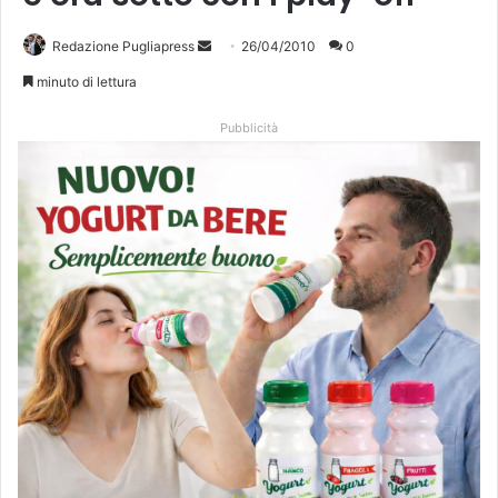
Redazione Pugliapress
I
26/04/2010
0
n
minuto di lettura
v
i
Pubblicità
a
u
n
'
e
m
a
i
l