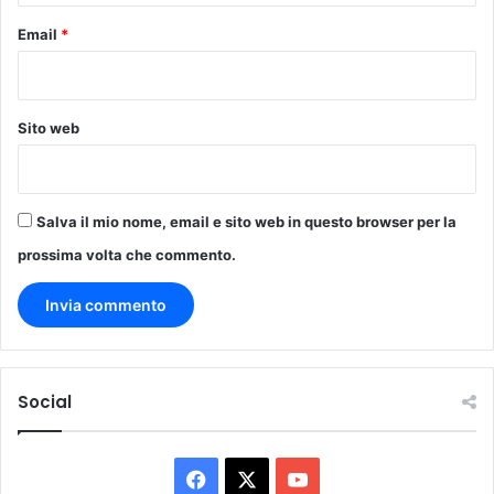
u
Email
*
r
a
d
e
Sito web
i
p
l
a
Salva il mio nome, email e sito web in questo browser per la
y
o
prossima volta che commento.
f
f
Social
F
X
Y