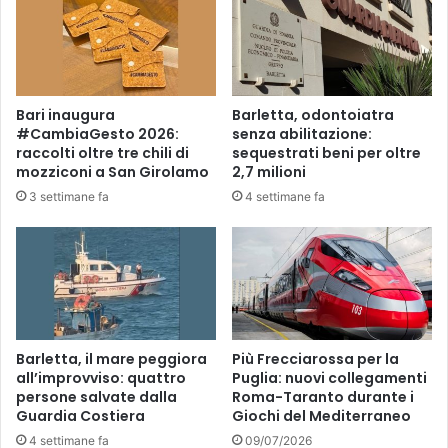
d
i
c
i
a
Bari inaugura
Barletta, odontoiatra
n
#CambiaGesto 2026:
senza abilitazione:
n
raccolti oltre tre chili di
sequestrati beni per oltre
o
mozziconi a San Girolamo
2,7 milioni
v
3 settimane fa
4 settimane fa
e
n
n
e
Barletta, il mare peggiora
Più Frecciarossa per la
all’improvviso: quattro
Puglia: nuovi collegamenti
persone salvate dalla
Roma-Taranto durante i
Guardia Costiera
Giochi del Mediterraneo
4 settimane fa
09/07/2026