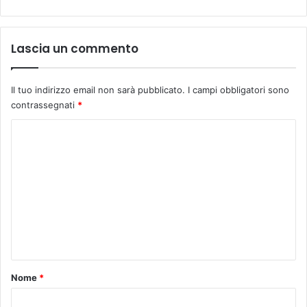
Lascia un commento
Il tuo indirizzo email non sarà pubblicato.
I campi obbligatori sono
contrassegnati
*
C
o
m
m
e
n
t
o
Nome
*
*