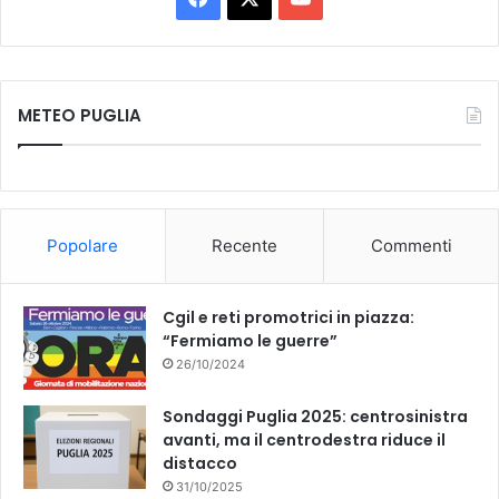
a
o
c
u
METEO PUGLIA
e
T
b
u
o
b
Popolare
Recente
Commenti
o
e
k
Cgil e reti promotrici in piazza:
“Fermiamo le guerre”
26/10/2024
Sondaggi Puglia 2025: centrosinistra
avanti, ma il centrodestra riduce il
distacco
31/10/2025