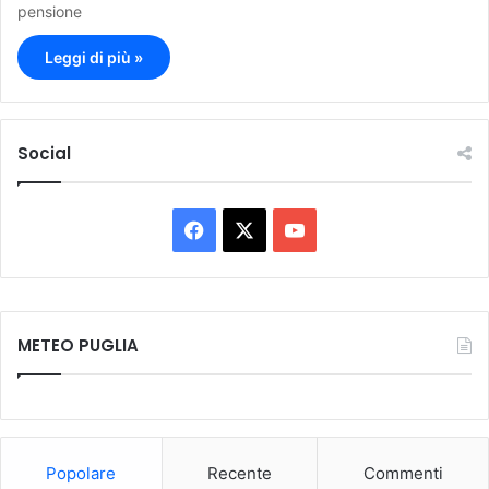
pensione
Leggi di più »
Social
F
X
Y
a
o
c
u
METEO PUGLIA
e
T
b
u
o
b
Popolare
Recente
Commenti