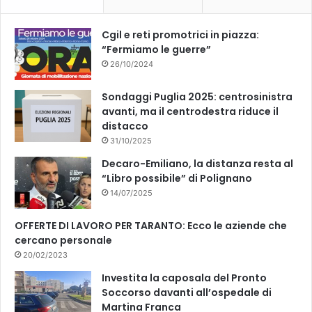
o
e
k
Cgil e reti promotrici in piazza:
“Fermiamo le guerre”
26/10/2024
Sondaggi Puglia 2025: centrosinistra
avanti, ma il centrodestra riduce il
distacco
31/10/2025
Decaro-Emiliano, la distanza resta al
“Libro possibile” di Polignano
14/07/2025
OFFERTE DI LAVORO PER TARANTO: Ecco le aziende che
cercano personale
20/02/2023
Investita la caposala del Pronto
Soccorso davanti all’ospedale di
Martina Franca