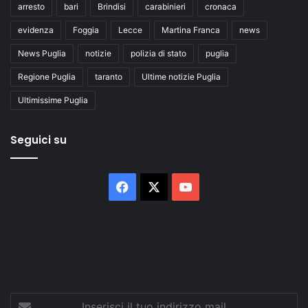
arresto
bari
Brindisi
carabinieri
cronaca
evidenza
Foggia
Lecce
Martina Franca
news
News Puglia
notizie
polizia di stato
puglia
Regione Puglia
taranto
Ultime notizie Puglia
Ultimissime Puglia
Seguici su
Facebook
X
You
Tube
Inserisci