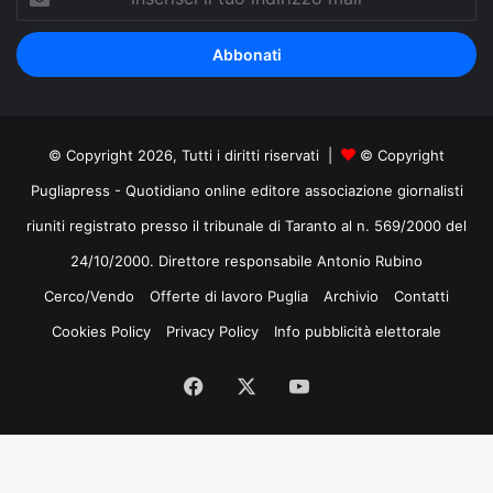
il
tuo
indirizzo
mail
© Copyright 2026, Tutti i diritti riservati |
© Copyright
Pugliapress - Quotidiano online editore associazione giornalisti
riuniti registrato presso il tribunale di Taranto al n. 569/2000 del
24/10/2000. Direttore responsabile Antonio Rubino
Cerco/Vendo
Offerte di lavoro Puglia
Archivio
Contatti
Cookies Policy
Privacy Policy
Info pubblicità elettorale
Facebook
X
You
Tube