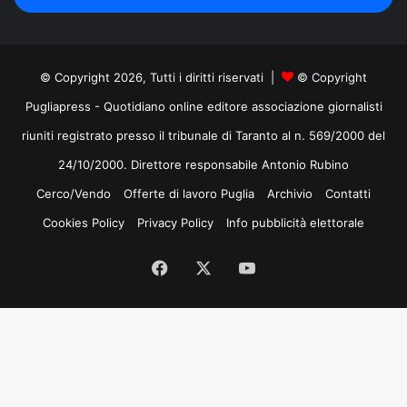
mail
© Copyright 2026, Tutti i diritti riservati |
© Copyright
Pugliapress - Quotidiano online editore associazione giornalisti
riuniti registrato presso il tribunale di Taranto al n. 569/2000 del
24/10/2000. Direttore responsabile Antonio Rubino
Cerco/Vendo
Offerte di lavoro Puglia
Archivio
Contatti
Cookies Policy
Privacy Policy
Info pubblicità elettorale
Facebook
X
You
Tube