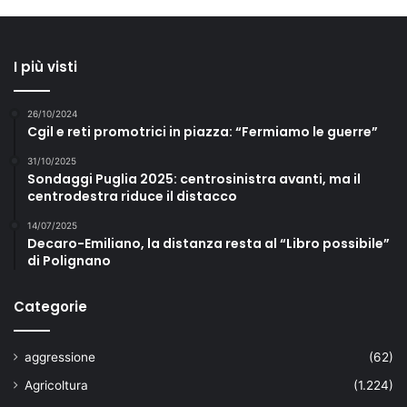
I più visti
26/10/2024
Cgil e reti promotrici in piazza: “Fermiamo le guerre”
31/10/2025
Sondaggi Puglia 2025: centrosinistra avanti, ma il
centrodestra riduce il distacco
14/07/2025
Decaro-Emiliano, la distanza resta al “Libro possibile”
di Polignano
Categorie
aggressione
(62)
Agricoltura
(1.224)