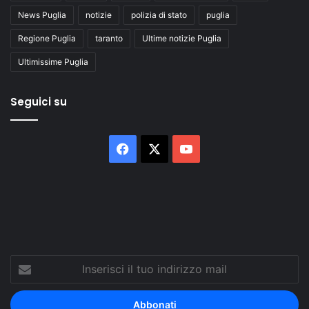
News Puglia
notizie
polizia di stato
puglia
Regione Puglia
taranto
Ultime notizie Puglia
Ultimissime Puglia
Seguici su
Facebook
X
You
Tube
Inserisci
il
tuo
indirizzo