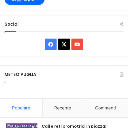
Social
F
X
Y
a
o
c
u
METEO PUGLIA
e
T
b
u
o
b
Popolare
Recente
Commenti
o
e
k
Cgil e reti promotrici in piazza: