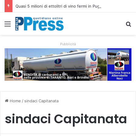
Quasi 5 milioni di ettolitri di vino fermi in Puglia: prezzi in caduta e aziende in difficoltà
Menu
C
Pubblicità
Home
/
sindaci Capitanata
sindaci Capitanata