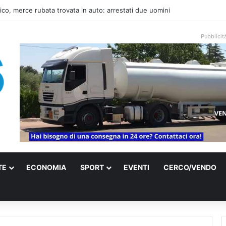
una villa confiscata alla mafia in un micro nido: nasce anche il cimitero pe
Pubblicit
TE
ECONOMIA
SPORT
EVENTI
CERCO/VENDO