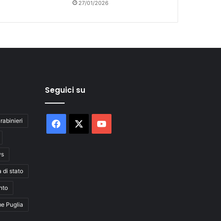
27/01/2026
Seguici su
rabinieri
Facebook
X
You
Tube
ws
a di stato
nto
me Puglia