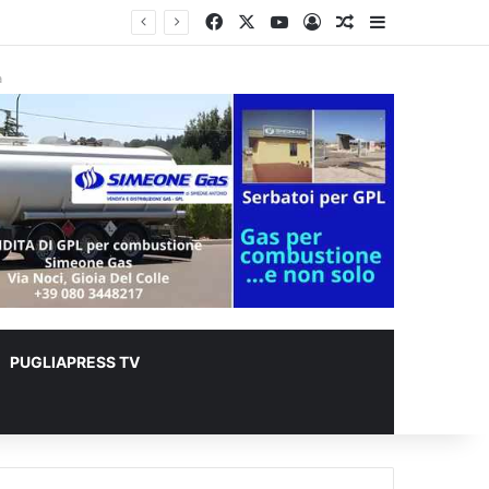
Facebook
X
You Tube
Accedi
Un articolo a c
Barra lateral
r animali
à
PUGLIAPRESS TV