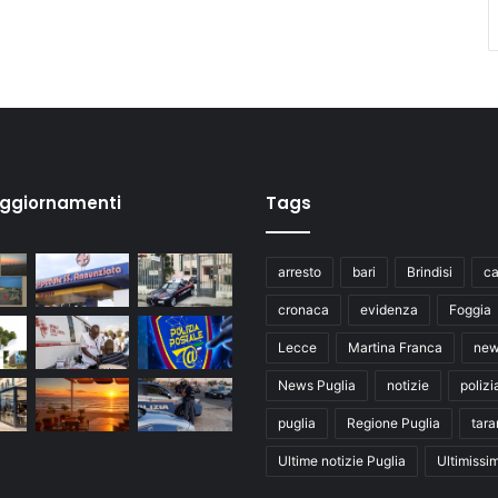
aggiornamenti
Tags
arresto
bari
Brindisi
ca
cronaca
evidenza
Foggia
Lecce
Martina Franca
ne
News Puglia
notizie
polizi
puglia
Regione Puglia
tara
Ultime notizie Puglia
Ultimissi