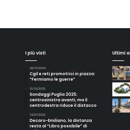
I più visti
Ultimi 
26/10/2024
Cgil e reti promotrici in piazza:
“Fermiamo le guerre”
31/10/2025
Sondaggi Puglia 2025:
centrosinistra avanti, ma il
centrodestra riduce il distacco
14/07/2025
Decaro-Emiliano, la distanza
resta al “Libro possibile” di